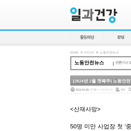
활동마당
칼럼
»
»
HOME
미디어
노동안전뉴스
노동안전뉴스
언론기사 
[2024년 2월 첫째주] 노동안
2024.02.06
17:56
991
(*.193.94.16)
<산재사망>
50명 미만 사업장 첫 ‘