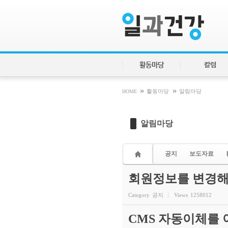
Sketchbook5, 스케치북5
Sketchbook5, 스케치북5
활동마당
칼럼
»
»
HOME
활동마당
알림마당
알림마당
공지
보도자료
회원정보를 변경해
Category
공지
Views
1258012
CMS 자동이체를