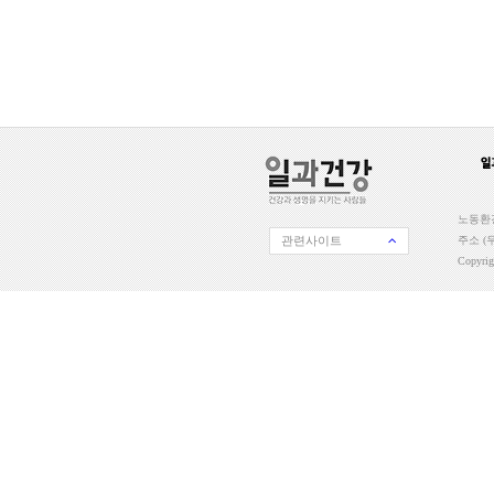
노동환경
관련사이트
주소 (우
Copyri