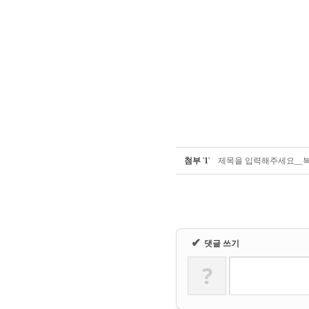
첨부
'
1
'
제목을 입력해주세요__복사본 
✔
댓글 쓰기
?