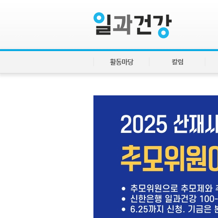
활동마당
칼럼