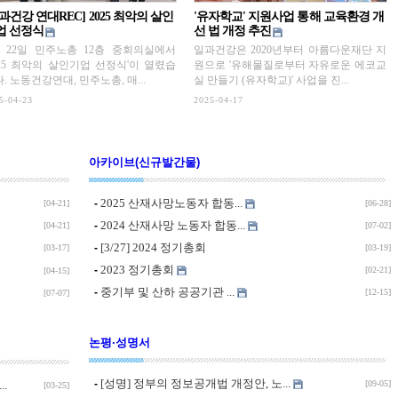
과건강 연대REC] 2025 최악의 살인
'유자학교' 지원사업 통해 교육환경 개
업 선정식
선 법 개정 추진
월 22일 민주노총 12층 중회의실에서
일과건강은 2020년부터 아름다운재단 지
025 최악의 살인기업 선정식'이 열렸습
원으로 '유해물질로부터 자유로운 에코교
. 노동건강연대, 민주노총, 매...
실 만들기 (유자학교)' 사업을 진...
5-04-23
2025-04-17
아카이브(신규발간물)
2025 산재사망노동자 합동...
-
[04-21]
[06-28]
2024 산재사망 노동자 합동...
-
[04-21]
[07-02]
[3/27] 2024 정기총회
-
[03-17]
[03-19]
2023 정기총회
-
[02-21]
[04-15]
중기부 및 산하 공공기관 ...
-
[12-15]
[07-07]
논평·성명서
[성명] 정부의 정보공개법 개정안, 노...
-
.
[09-05]
[03-25]