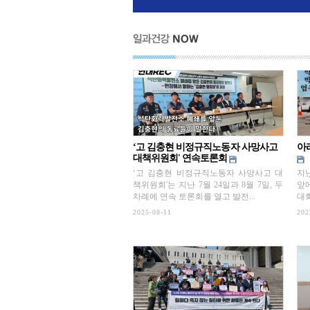
‘고 김충현 비정규직노동자 사망사고
아
대책위원회' 연속토론회
‘고 김충현 비정규직노동자 사망사고 대
지난
책위원회'는 지난 7월 24일과 8월 7일, 두
앞
차례에 연속 토론회를 열고 발전...
대회
2025-08-11
202