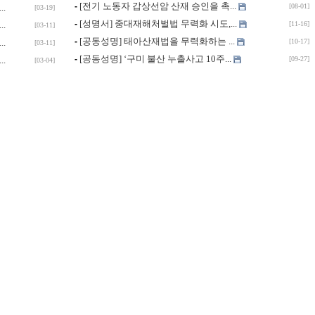
[전기 노동자 갑상선암 산재 승인을 촉...
-
.
[08-01]
[03-19]
[성명서] 중대재해처벌법 무력화 시도,...
-
.
[11-16]
[03-11]
[공동성명] 태아산재법을 무력화하는 ...
-
.
[10-17]
[03-11]
[공동성명] ‘구미 불산 누출사고 10주...
-
.
[09-27]
[03-04]