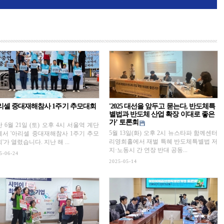
리셀 중대재해참사 1주기 추모대회
'2025 대선을 앞두고 묻는다, 반도체특
별법과 반도체 산업 확장 이대로 좋은
가’ 토론회
 6월 21일 (토) 오후 4시 서울역 계단
5월 13일(화) 오후 2시 뉴스타파 함께센터
에서 '아리셀 중대재해참사 1주기 추모
리영희홀에서 재벌 특혜 반도체특별법 저
'가 열렸습니다. 지난 해 ...
지·노동시 간 연장 반대 공동...
5-06-24
2025-05-14