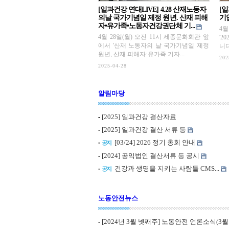
[일과건강 연대LIVE] 4.28 산재노동자
[일
의날 국가기념일 제정 원년. 산재 피해
기
자•유가족•노동자건강권단체 기...
4
4월 28일(월) 오전 11시 세종문화회관 앞
'2
에서 '산재 노동자의 날 국가기념일 제정
니다
원년, 산재 피해자·유가족 기자...
202
2025-04-28
알림마당
[2025] 일과건강 결산자료
-
[2025] 일과건강 결산 서류 등
-
[03/24] 2026 정기 총회 안내
-
공지
[2024] 공익법인 결산서류 등 공시
-
건강과 생명을 지키는 사람들 CMS...
-
공지
노동안전뉴스
[2024년 3월 넷째주] 노동안전 언론소식(3월..
-