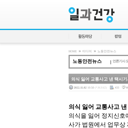
활동마당
칼럼
»
»
HOME
미디어
노동안전뉴스
노동안전뉴스
언론기사 
의식 잃어 교통사고 낸 택시기
2022.11.02
10:50
433
0
(*.96.9.62)
의식 잃어 교통사고 낸
의식을 잃어 정지신호
사가 법원에서 업무상