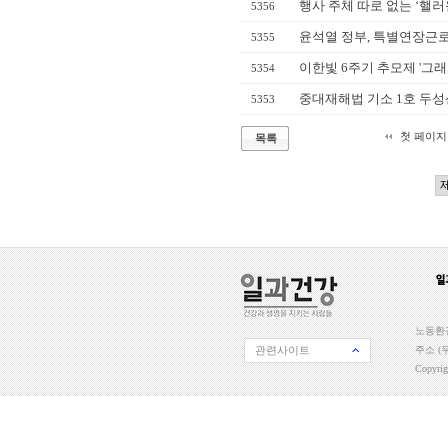
행사 주체 따로 없는 ‘핼러
5356
윤석열 정부, 특별연장근로
5355
이한빛 6주기 추모제 '그래
5354
중대재해법 기소 1호 두성
5353
첫 페이지
목록
노동환경
관련사이트
주소 (우
Copyri