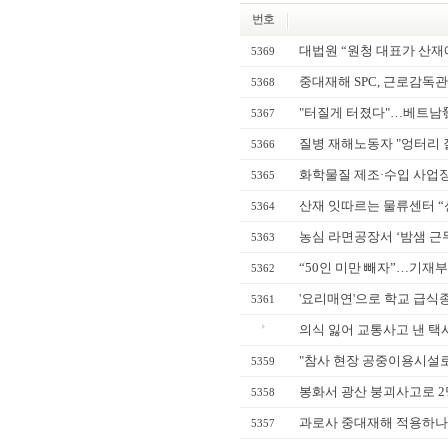
번호
대법원 “원청 대표가 산재
5369
중대재해 SPC, 근로감독관
5368
"터질게 터졌다"…베트남發 
5367
질병 재해노동자 "엉터리 
5366
화학물질 제조·수입 사업장
5365
산재 잇따르는 물류센터 “
5364
농심 라면공장서 ‘밤샘 근무
5363
“50인 미만 빼자”…기재부
5362
'요리매연'으로 학교 급식종사
5361
의식 잃어 교통사고 낸 택
"참사 현장 공중이용시설로 
5359
봉화서 광산 붕괴사고로 2
5358
과로사 중대재해 적용하나…
5357