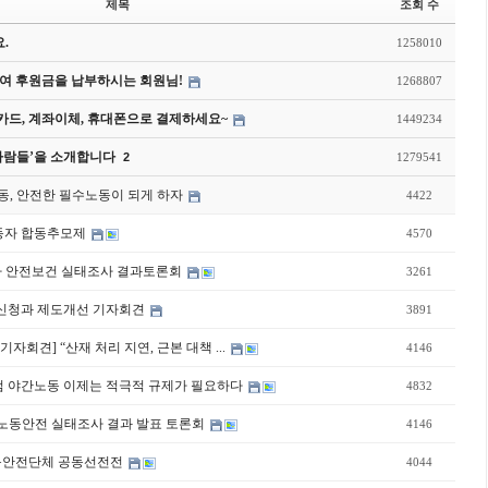
제목
조회 수
ry
.
1258010
여 후원금을 납부하시는 회원님!
1268807
드, 계좌이체, 휴대폰으로 결제하세요~
1449234
사람들’을 소개합니다
2
1279541
동, 안전한 필수노동이 되게 하자
4422
망 노동자 합동추모제
4570
노동자 안전보건 실태조사 결과토론회
3261
산재신청과 제도개선 기자회견
3891
자회견] “산재 처리 지연, 근본 대책 ...
4146
 주범 야간노동 이제는 적극적 규제가 필요하다
4832
노동안전 실태조사 결과 발표 토론회
4146
노동안전단체 공동선전전
4044