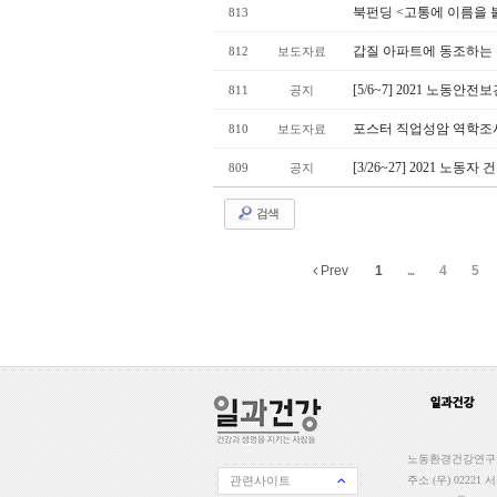
북펀딩 <고통에 이름을 
813
갑질 아파트에 동조하는 
812
보도자료
[5/6~7] 2021 노동안
811
공지
포스터 직업성암 역학조사
810
보도자료
[3/26~27] 2021 노동
809
공지
검색
Prev
1
...
4
5
노동환경건강연구소 일
관련사이트
주소 (우) 02221 