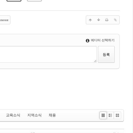
terest
에디터 선택하기
교육소식
지역소식
채용
Li
Zi
G
st
n
al
e
le