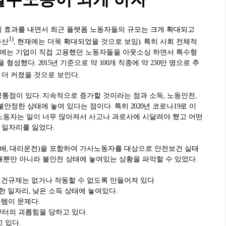
지 효과를 내면서 최근 플랫폼 노동자들의 규모는 크게 확대되고
1)
추산
,
현재에는 더욱 확대되었을 것으로 보임
).
특히 사회 전체적
에는 기업이 직접 고용했던 노동자들을 아웃소싱 하면서 특수형
을 형성했다
. 2015
년 기준으로 약
100
개 직종에 약
230
만 명으로 추
 더 커졌을 것으로 보인다
.
공통점이 있다
.
지속적으로 증가할 것이라는 점과 소득
,
노동안전
,
불안정한 상태에 놓여 있다는 점이다
.
특히
2020
년 코로나
19
로 이
노동자는 일이 너무 많아져서 사고나 과로사에 시달려야 했고 어떤
 일자리를 잃었다
.
배
,
대리운전
)
을 포함하여 가사노동자를 대상으로 안전보건 실태
태뿐만 아니라 불안전 상태에 놓여있는 상황을 파악할 수 있었다
.
건규제는 없거나 작동할 수 없도록 만들어져 있다
한 일자리
,
낮은 소득 상태에 놓여있다
.
스템이 문제다
.
터의 괴롭힘을 당하고 있다
.
고 있다
.