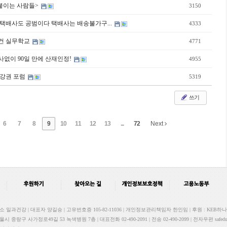
붙이는 사람들>
3150
택배사도 공범이다 택배사는 배송불가구...
4333
전보건 실무학교
4771
없이 90일 만에 산재인정!
4955
자 건강권 포럼
5319
쓰기
6
7
8
9
10
11
12
13
...
72
Next
과건강 | 대표자 양길승 | 고유번호증 105-82-11036 | 개인정보관리책임자 한인임 | 후원 : KEB하나은행 
서울시 중랑구 사가정로49길 53 녹색병원 7층 | 대표전화 02-490-2091 | 전송 02-490-2099 | 전자우편 safedu.o