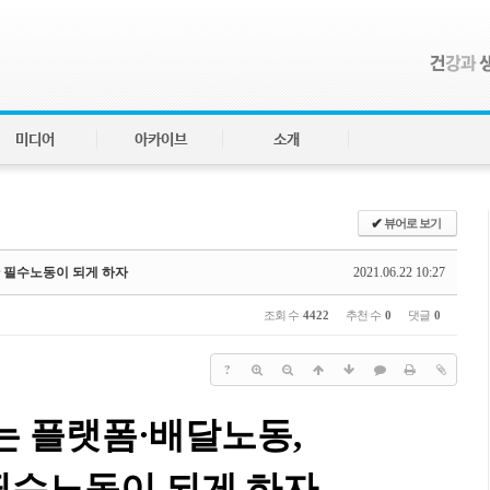
미디어
아카이브
소개
✔
뷰어로 보기
 필수노동이 되게 하자
2021.06.22 10:27
조회 수
4422
추천 수
0
댓글
0
?
는 플랫폼
·
배달노동
,
필수노동이 되게 하자