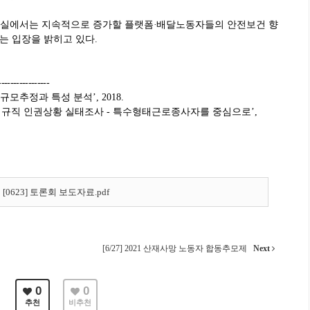
원실에서는 지속적으로 증가할 플랫폼
·
배달노동자들의 안전보건 향
는 입장을 밝히고 있다
.
-----------------
규모추정과 특성 분석
’, 2018.
정규직 인권상황 실태조사
-
특수형태근로종사자를 중심으로
’,
[0623] 토론회 보도자료.pdf
[6/27] 2021 산재사망 노동자 합동추모제
Next
0
0
추천
비추천