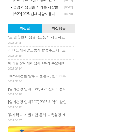
-
[03/24] 2026 정기 총회 안내
[03-17]
-
건강과 생명을 지키는 사람들...
[07-07]
-
[6/29] 2025 산재사망노동자 ...
[06-10]
최신글
최신댓글
‘고 김충현 비정규직노동자 사망사고 ...
2025-08-11
2025 산재사망노동자 합동추모제 · 묘...
2025-06-28
아리셀 중대재해참사 1주기 추모대회
2025-06-24
'2025 대선을 앞두고 묻는다, 반도체특...
2025-05-14
[일과건강 연대LIVE] 4.28 산재노동자...
2025-04-28
[일과건강 연대REC] 2025 최악의 살인...
2025-04-23
'유자학교' 지원사업 통해 교육환경 개...
2025-04-17