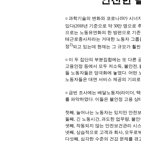
○
과학기술의 변화와 코로나
19
가 시너
있다
(2018
년 기준으로 약
50
만 명으로 
으로는 노동유연화의 한 방편으로 기존
태근로종사자라는 거대한 노동자 그룹
2)
정
되고 있는데 현재는 그 규모가 훨씬
○
이 두 집단의 부분집합에는 또 다른 
고용안정 등에서 모두 저소득
,
불안전
,
들 노동자들은 양극화에 놓였다
.
어떤 
노동자들은 대면 서비스 제공의 기피로
○
금번 조사에는 배달노동자
(
라이더
,
택
를 파악하였다
.
이들은 불안정 고용 상
첫째
,
늘어나는 노동자는 있지만 안전보
둘째
,
긴 노동시간
,
과도한 업무량
,
불안
셋째
,
작동되지 않는 안전보건관리 시
넷째
,
상습적으로 고객과 회사
,
모두로부
다섯째
,
심각한 수준의 건강 문제를 겪