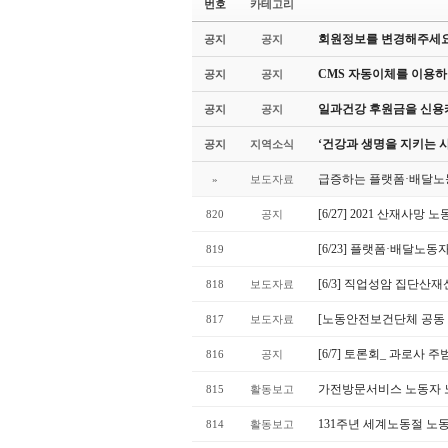
번호
카테고리
회원정보를 변경해주세요
공지
공지
CMS 자동이체를 이용하
공지
공지
일과건강 후원금을 신용카
공지
공지
‘건강과 생명을 지키는 
공지
지역소식
급증하는 플랫폼·배달노
»
보도자료
[6/27] 2021 산재사
820
공지
[6/23] 플랫폼·배달
819
[6/3] 직업성암 집단
818
보도자료
[노동안전보건단체 공동 기
817
보도자료
[6/7] 토론회_ 과로사
816
공지
가전방문서비스 노동자 
815
활동보고
131주년 세계노동절 
814
활동보고