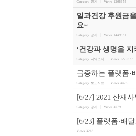
Category
공지
Views
1268858
일과건강 후원금을
요~
Category
공지
Views
1449331
‘건강과 생명을 
Category
지역소식
Views
1279577
급증하는 플랫폼·
Category
보도자료
Views
4426
[6/27] 2021 
Category
공지
Views
4579
[6/23] 플랫폼
Views
3265