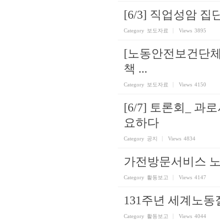
[6/3] 직업성암
Category
보도자료
Views
3895
[노동안전보건단체 
책 ...
Category
보도자료
Views
4150
[6/7] 토론회_ 
요하다
Category
공지
Views
4834
가전방문서비스 노
Category
활동보고
Views
4147
131주년 세계노
Category
활동보고
Views
4044