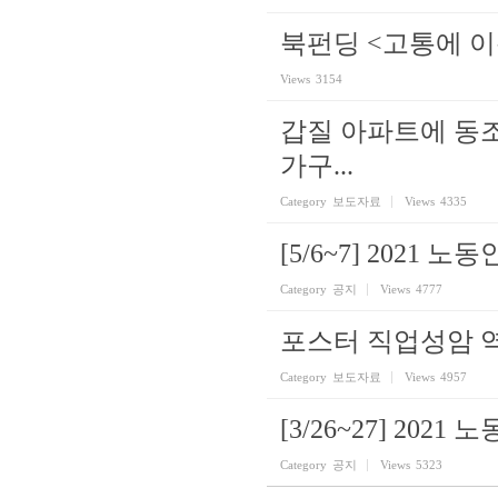
북펀딩 <고통에 
Views
3154
갑질 아파트에 동
가구...
Category
보도자료
Views
4335
[5/6~7] 2021
Category
공지
Views
4777
포스터 직업성암 역
Category
보도자료
Views
4957
[3/26~27] 202
Category
공지
Views
5323