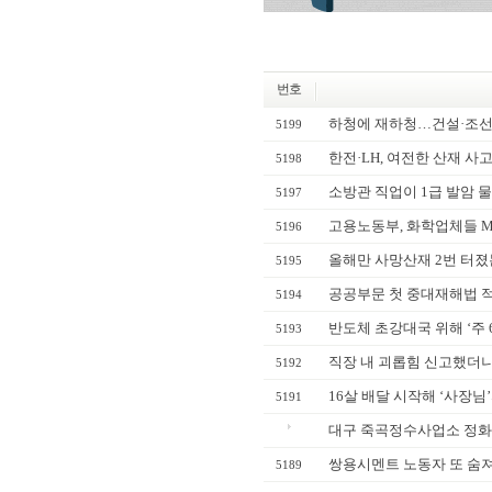
번호
하청에 재하청…건설·조선업
5199
한전·LH, 여전한 산재 사
5198
소방관 직업이 1급 발암 물
5197
고용노동부, 화학업체들 M
5196
올해만 사망산재 2번 터졌
5195
공공부문 첫 중대재해법 적
5194
반도체 초강대국 위해 ‘주 
5193
직장 내 괴롭힘 신고했더니
5192
16살 배달 시작해 ‘사장님
5191
대구 죽곡정수사업소 정화조 
쌍용시멘트 노동자 또 숨져.
5189