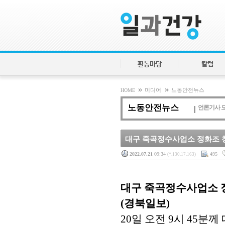
활동마당
칼럼
»
»
HOME
미디어
노동안전뉴스
노동안전뉴스
언론기사 
대구 죽곡정수사업소 정화조 청소
2022.07.21
09:34
495
(*.130.17.163)
대구 죽곡정수사업소 정
(경북일보)
20일 오전 9시 45