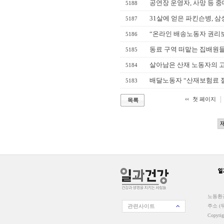
공연장 운영자, 사망 등 
5188
31살에 얻은 파킨슨병, 
5187
“온라인 배송노동자 권리보
5186
동료 구역 떠맡는 집배원들
5185
살아남은 산재 노동자의 고
5184
배달노동자 “산재보험료 절
5183
첫 페이지
목록
노동환경
관련사이트
주소 (우
Copyri