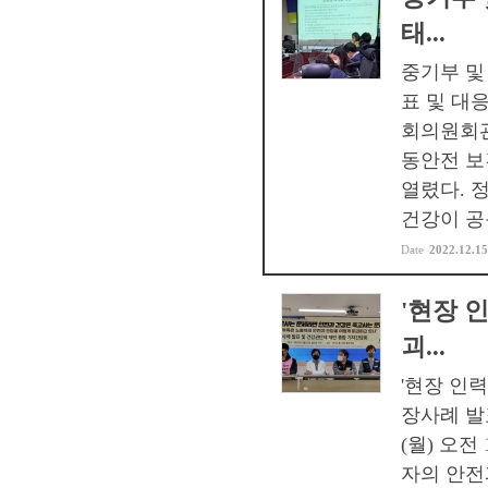
태...
중기부 및
표 및 대응
회의원회관
동안전 보
열렸다. 
건강이 공동
Date
2022.12.15
'현장 
괴...
'현장 인
장사례 발
(월) 오
자의 안전