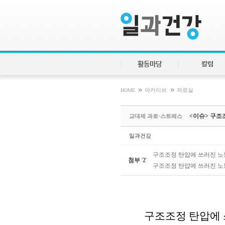
Sketchbook5, 스케치북5
Sketchbook5, 스케치북5
활동마당
칼럼
»
»
HOME
아카이브
자료실
<이슈> 구조
교대제 과로·스트레스
일과건강
구조조정 탄압에 쓰러진 노동자
첨부
'
2
'
구조조정 탄압에 쓰러진 노동자
구조조정 탄압에 