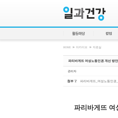
Sketchbook5, 스케치북5
Sketchbook5, 스케치북5
활동마당
칼럼
»
»
HOME
아카이브
자료실
파리바게뜨 여성노동인권 개선 방안
관리자
첨부
'
2
'
파리바게뜨_여성노동인권_개
파리바게뜨 여