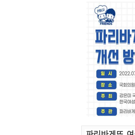
파리바게뜨_여