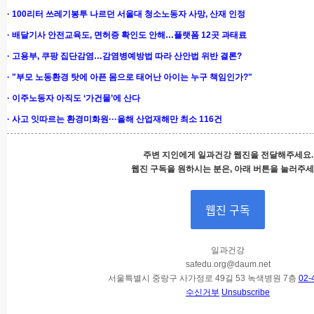
· 100리터 쓰레기봉투 나르던 서울대 청소노동자 사망, 산재 인정
· 배달기사 안전교육도, 면허증 확인도 안해…플랫폼 12곳 과태료
· 고용부, 쿠팡 집단감염…감염병예방법 따라 산안법 위반 결론?
· "부모 노동환경 탓에 아픈 몸으로 태어난 아이는 누구
책임인가?"
· 이주노동자 아직도 ‘가건물’에 산다
· 사고 잇따르는 환경미화원···올해 산업재해만 최소 116건
주변 지인에게 일과건강 웹진을 전달해주세요.
웹진 구독을 원하시는 분은, 아래 버튼을 눌러주세
웹진 구독
일과건강
safedu.org@daum.net
서울특별시 중랑구 사가정로 49길 53 녹색병원 7층
02-
수신거부
Unsubscribe