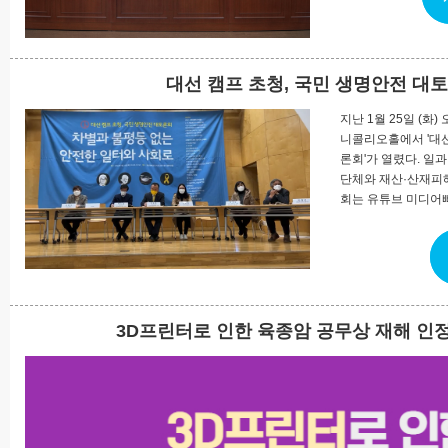
대선 캠프 초청, 국민 생명안전 대
지난 1월 25일 (화
니콜리오홀에서 '대선
론회'가 열렸다. 일
단체와 재산·산재피
회는 유튜브 미디어뻐
3D프린터로 인한 육종암 공무상 재해 인정