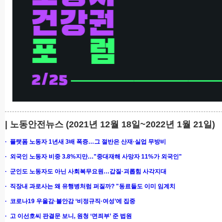
| 노동안전뉴스 (2021년 12월 18일~2022년 1월 21일)
· 플랫폼 노동자 1년새 3배 폭증…그 절반은 산재·실업 무방비
· 외국인 노동자 비중 3.8%지만…"중대재해 사망자 11%가 외국인"
· 군인도 노동자도 아닌 사회복무요원…갑질·괴롭힘 사각지대
· 직장내 과로사는 왜 유행병처럼 퍼질까? "동료들도 이미 임계치
· 코로나19 우울감·불안감 ‘비정규직·여성’에 집중
· 고 이선호씨 판결문 보니, 원청 ‘면죄부’ 준 법원