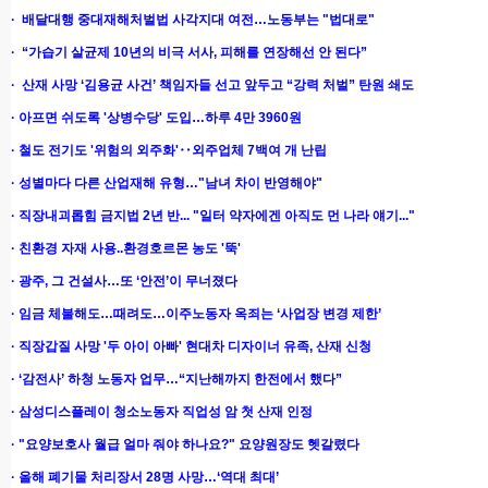
· 배달대행 중대재해처벌법 사각지대 여전…노동부는 "법대로"
· “가습기 살균제 10년의 비극 서사, 피해를 연장해선 안 된다”
· 산재 사망 ‘김용균 사건’ 책임자들 선고 앞두고 “강력 처벌” 탄원 쇄도
· 아프면 쉬도록 '상병수당' 도입…하루 4만
3960원
· 철도 전기도 '위험의 외주화'‥외주업체 7백여 개 난립
· 성별마다 다른 산업재해 유형…"남녀 차이 반영해야"
· 직장내괴롭힘 금지법 2년 반... "일터 약자에겐 아직도 먼 나라 얘기..."
· 친환경 자재 사용..환경호르몬 농도 '뚝'
· 광주, 그 건설사…또 ‘안전’이
무너졌다
· 임금 체불해도…때려도…이주노동자 옥죄는 ‘사업장 변경
제한’
· 직장갑질 사망 '두 아이 아빠' 현대차 디자이너 유족, 산재 신청
· ‘감전사’ 하청 노동자 업무…“지난해까지 한전에서 했다”
· 삼성디스플레이 청소노동자 직업성 암 첫 산재 인정
· "요양보호사 월급 얼마 줘야 하나요?" 요양원장도 헷갈렸다
· 올해 폐기물 처리장서 28명 사망…‘역대 최대’