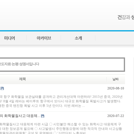
미디어
아카이브
소개
보도자료·논평·성명서입니다
제목
날짜
2020-08-10
국 항구 화학물질 보관실태를 공개하고 관리개선대책 마련하라! 2015년 중국, 2020년
다! 8월 4일 레바논 베이루트 항구에서 또다시 대규모 화학물질 폭발사고가 발생했다.
생한 중국 텐진항 폭발 사고 이후 5년 만이다. 이번 레바논 ...
의 화학물질사고 대응체...
2020-07-22
 화학물질사고 대응체계 마련 시급 〇 시민불안 해소할 수 있는 화학사고 대응체계 구
에 대한 정보공개 필요해 〇 사고발생시 주민행동요령에 대한 적극적 안내와 사고상황
학물질관리위원회’ 구성 및 운영해야 〇 ‘산업단지 노후설비...