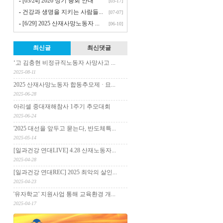
-
[03/24] 2026 정기 총회 안내
[03-17]
-
건강과 생명을 지키는 사람들...
[07-07]
-
[6/29] 2025 산재사망노동자 ...
[06-10]
최신글
최신댓글
‘고 김충현 비정규직노동자 사망사고 ...
2025-08-11
2025 산재사망노동자 합동추모제 · 묘...
2025-06-28
아리셀 중대재해참사 1주기 추모대회
2025-06-24
'2025 대선을 앞두고 묻는다, 반도체특...
2025-05-14
[일과건강 연대LIVE] 4.28 산재노동자...
2025-04-28
[일과건강 연대REC] 2025 최악의 살인...
2025-04-23
'유자학교' 지원사업 통해 교육환경 개...
2025-04-17