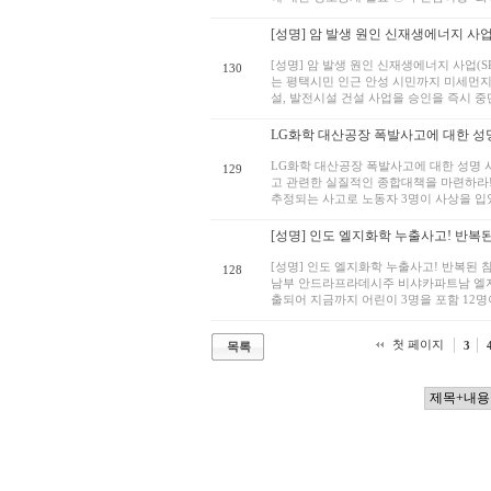
[성명] 암 발생 원인 신재생에너지 사업(S
[성명] 암 발생 원인 신재생에너지 사업(
130
는 평택시민 인근 안성 시민까지 미세먼지
설, 발전시설 건설 사업을 승인을 즉시 중단
LG화학 대산공장 폭발사고에 대한 성
LG화학 대산공장 폭발사고에 대한 성명 
129
고 관련한 실질적인 종합대책을 마련하라!
추정되는 사고로 노동자 3명이 사상을 입었
[성명] 인도 엘지화학 누출사고! 반복된
[성명] 인도 엘지화학 누출사고! 반복된 
128
남부 안드라프라데시주 비샤카파트남 엘지화학
출되어 지금까지 어린이 3명을 포함 12명이
첫 페이지
3
목록