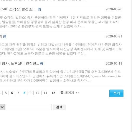
RF 소각장, 발전소) ...
2020-05-26
SRF 소각장, 발전소) 즉시 중단하라. 전국 미세먼지 1위 지역으로 건강과 생명을 위협받
, 발암물질, 유해물질 영향권에 들어 심각한 환경 파괴 문제의 주원인 폐기물 소각시
하라. 2018년 환경부가 평택 도일동 소재 T 산업에 허가...
명
2020-05-21
사고에 대한 원인을 정확히 밝히고 재발방지 대책을 마련하라! 연이은 대산공단 화학사
 어제(5월19일) 오후2시 15분경 엘지화학 대산공장 촉매센터에서 화재 및 폭발사고로
다. 안타깝게도 노동자 한분은 소중한 생명을 잃었다 우선...
 참사, 노후설비 안전관...
2020-05-11
참사, 노후설비 안전관리특별법으로 막아야 합니다! 지난 5월 7일 오전 2시30분께 인도
 폴리머스인디아 공장에서 유독가스인 스티렌모노머(SM, Styrene Monomer) 누
 사망하고 부상자가 1.000여명이 발생하는 화학사고 참사가 ...
끝 페이지
4
5
6
7
8
9
10
11
12
쓰기
검색