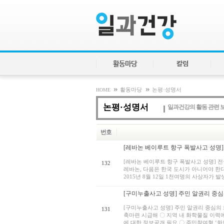
활동마당
칼럼
»
»
HOME
활동마당
논평·성명서
논평·성명서
일과건강의 활동 관련 
번호
[레바논 베이루트 항구 폭발사고 성명]
[레바논 베이루트 항구 폭발사고 성명] 전
132
레바논, 다음은 한국 도시가 아니어야 한
2015년 8월 12일 1천여명의 사상자가 발
[구미누출사고 성명] 주민 알권리 중심
[구미누출사고 성명] 주민 알권리 중심의
131
축마련 시급해 〇 지역 내 화학물질 이력
에 대한 정보공개 필요 〇 주민참여형 ‘화