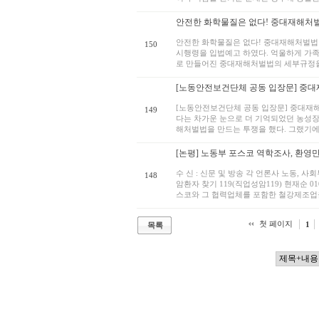
안전한 화학물질은 없다! 중대재해처벌법 
안전한 화학물질은 없다! 중대재해처벌법 
150
시행령을 입법예고 하였다. 억울하게 가족
로 만들어진 중대재해처벌법의 세부규정을 
[노동안전보건단체 공동 입장문] 중대재
[노동안전보건단체 공동 입장문] 중대재해
149
다는 차가운 눈으로 더 기억되었던 농성장
해처벌법을 만드는 투쟁을 했다. 그랬기에 
[논평] 노동부 포스코 역학조사, 환영만
수 신 : 신문 및 방송 각 언론사 노동, 사
148
암환자 찾기 119(직업성암119) 현재순 0
스코와 그 협력업체를 포함한 철강제조업을
첫 페이지
1
목록