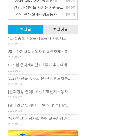
-
[03/24] 2026 정기 총회 안내
[03-17]
-
건강과 생명을 지키는 사람들...
[07-07]
-
[6/29] 2025 산재사망노동자 ...
[06-10]
최신글
최신댓글
‘고 김충현 비정규직노동자 사망사고 ...
2025-08-11
2025 산재사망노동자 합동추모제 · 묘...
2025-06-28
아리셀 중대재해참사 1주기 추모대회
2025-06-24
'2025 대선을 앞두고 묻는다, 반도체특...
2025-05-14
[일과건강 연대LIVE] 4.28 산재노동자...
2025-04-28
[일과건강 연대REC] 2025 최악의 살인...
2025-04-23
'유자학교' 지원사업 통해 교육환경 개...
2025-04-17