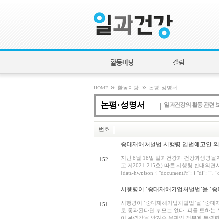
활동마당
칼럼
»
»
HOME
활동마당
논평·성명서
논평·성명서
일과건강의 활동 관련 
번호
중대재해처벌법 시행령 입법예고안 
지난 8월 18일 일과건강과 건강과생명을
152
고 제2021-215호) 따른 시행령 반대
[data-hwpjson]{ "documentPr": { "di": "", "dp"
시행령이 ‘중대재해기업처벌법’을 ‘중
시행령이 ‘중대재해기업처벌법’을 ‘중대
151
로 통과된다면 부모는 없다. 피를 토하는
이 무력감을 안겨준 문재인 정부에 통렬한 배