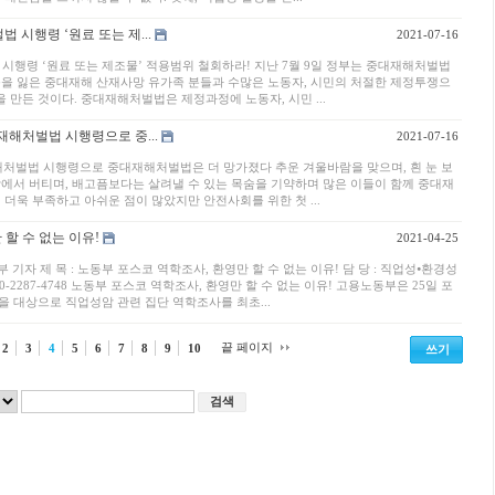
시행령 ‘원료 또는 제...
2021-07-16
시행령 ‘원료 또는 제조물’ 적용범위 철회하라! 지난 7월 9일 정부는 중대재해처벌법
을 잃은 중대재해 산재사망 유가족 분들과 수많은 노동자, 시민의 처절한 제정투쟁으
만든 것이다. 중대재해처벌법은 제정과정에 노동자, 시민 ...
해처벌법 시행령으로 중...
2021-07-16
처벌법 시행령으로 중대재해처벌법은 더 망가졌다 추운 겨울바람을 맞으며, 흰 눈 보
에서 버티며, 배고픔보다는 살려낼 수 있는 목숨을 기약하며 많은 이들이 함께 중대재
더욱 부족하고 아쉬운 점이 많았지만 안전사회를 위한 첫 ...
 할 수 없는 이유!
2021-04-25
회부 기자 제 목 : 노동부 포스코 역학조사, 환영만 할 수 없는 이유! 담 당 : 직업성⦁환경성
10-2287-4748 노동부 포스코 역학조사, 환영만 할 수 없는 이유! 고용노동부은 25일 포
 대상으로 직업성암 관련 집단 역학조사를 최초...
끝 페이지
2
3
4
5
6
7
8
9
10
쓰기
검색