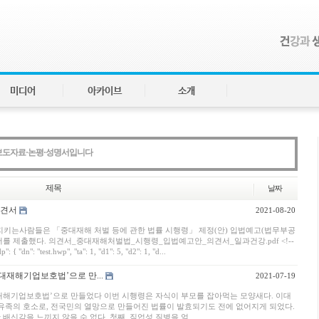
미디어
아카이브
소개
보도자료·논평·성명서입니다
제목
날짜
의견서
2021-08-20
지키는사람들은 「중대재해 처벌 등에 관한 법률 시행령」 제정(안) 입법예고(법무부공
의견서를 제출했다. 의견서_중대재해처벌법_시행령_입법예고안_의견서_일과건강.pdf <!--
: { "dn": "test.hwp", "ta": 1, "d1": 5, "d2": 1, "d...
대재해기업보호법’으로 만...
2021-07-19
재해기업보호법’으로 만들었다 이번 시행령은 자식이 부모를 잡아먹는 모양새다. 이대
 유족의 호소로, 전국민의 열망으로 만들어진 법률이 발효되기도 전에 없어지게 되었다.
신감을 느끼지 않을 수 없다. 첫째, 직업성 질병을 얻...