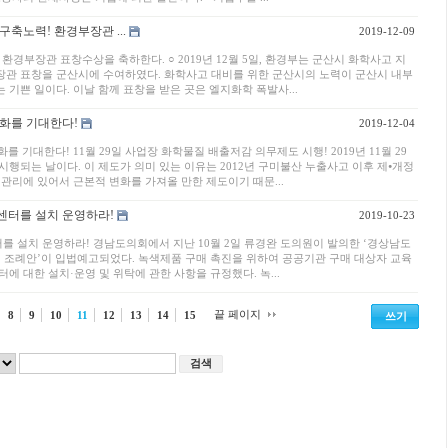
축노력! 환경부장관 ...
2019-12-09
경부장관 표창수상을 축하한다. ○ 2019년 12월 5일, 환경부는 군산시 화학사고 지
관 표창을 군산시에 수여하였다. 화학사고 대비를 위한 군산시의 노력이 군산시 내부
기쁜 일이다. 이날 함께 표창을 받은 곳은 엘지화학 폭발사...
변화를 기대한다!
2019-12-04
를 기대한다! 11월 29일 사업장 화학물질 배출저감 의무제도 시행! 2019년 11월 29
행되는 날이다. 이 제도가 의미 있는 이유는 2012년 구미불산 누출사고 이후 제⦁개정
관리에 있어서 근본적 변화를 가져올 만한 제도이기 때문...
센터를 설치 운영하라!
2019-10-23
를 설치 운영하라! 경남도의회에서 지난 10월 2일 류경완 도의원이 발의한 ‘경상남도
 조례안’이 입법예고되었다. 녹색제품 구매 촉진을 위하여 공공기관 구매 대상자 교육
 대한 설치·운영 및 위탁에 관한 사항을 규정했다. 녹...
끝 페이지
8
9
10
11
12
13
14
15
쓰기
검색