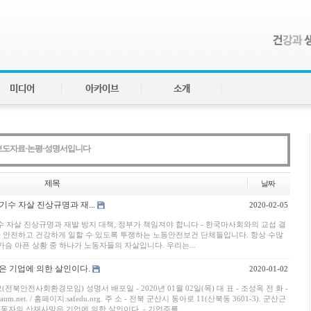
미디어
아카이브
소개
보도자료·논평·성명서입니다
제목
날짜
수 자살 진상규명과 재...
2020-02-05
수 자살 진상규명과 재발 방지 대책, 정부가 책임져야 합니다 - 한국마사회와의 교섭 결
 안전하고 건강하게 일할 수 있도록 투쟁하는 노동안전보건 단체들입니다. 항상 수많
가슴 아픈 상황 중 하나가 노동자들의 자살입니다. 우리는...
 기업에 의한 살인이다.
2020-01-02
북안전사회환경모임) 성명서 배포일 - 2020년 01월 02일(목) 대 표 - 조성옥 전 화 -
@daum.net. / 홈페이지:safedu.org. 주 소 - 전북 군산시 동아로 11(산북동 3601-3). 군산근
자의 산재사망은 기업에 의한 살인이다. - 기업주를 ...