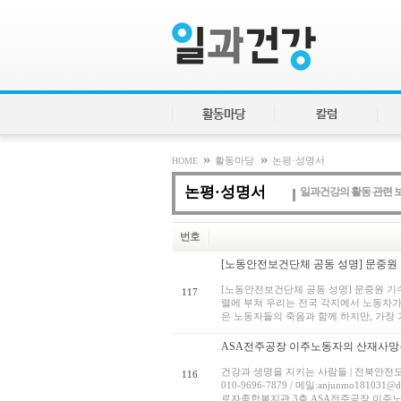
활동마당
칼럼
»
»
HOME
활동마당
논평·성명서
논평·성명서
일과건강의 활동 관련 
번호
[노동안전보건단체 공동 성명] 문중원 기
[노동안전보건단체 공동 성명] 문중원 기
117
렬에 부쳐 우리는 전국 각지에서 노동자가
은 노동자들의 죽음과 함께 하지만, 가장 
ASA전주공장 이주노동자의 산재사망은
건강과 생명을 지키는 사람들 | 전북안전모(전
116
010-9696-7879 / 메일:anjunmo181031
로자종합복지관 3층 ASA전주공장 이주노동