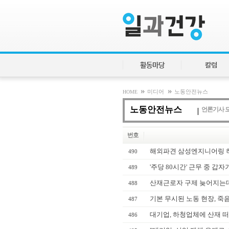
활동마당
칼럼
»
»
HOME
미디어
노동안전뉴스
노동안전뉴스
언론기사 
번호
해외파견 삼성엔지니어링 하도
490
'주당 80시간' 근무 중 갑자
489
산재근로자 구제 늦어지는데
488
기본 무시된 노동 현장, 죽
487
대기업, 하청업체에 산재 떠
486