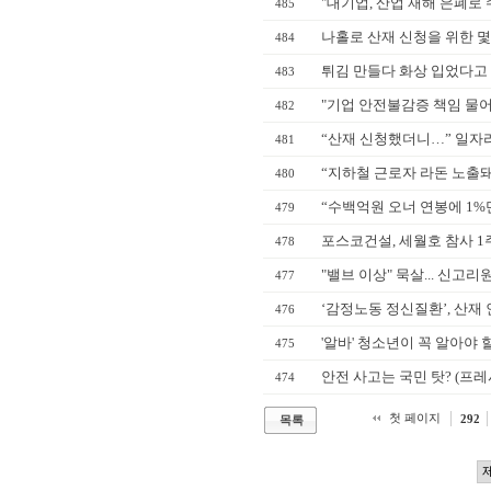
"대기업, 산업 재해 은폐로 
485
나홀로 산재 신청을 위한 몇
484
튀김 만들다 화상 입었다고
483
"기업 안전불감증 책임 물어야
482
“산재 신청했더니…” 일자리
481
“지하철 근로자 라돈 노출돼 
480
“수백억원 오너 연봉에 1%
479
포스코건설, 세월호 참사 1
478
"밸브 이상" 묵살... 신고
477
‘감정노동 정신질환’, 산재 
476
'알바' 청소년이 꼭 알아야
475
안전 사고는 국민 탓? (프레
474
첫 페이지
292
목록