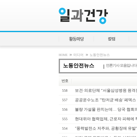
활동마당
칼럼
»
»
HOME
미디어
노동안전뉴스
노동안전뉴스
언론기사 모음입니다
번호
보건·의료단체 “서울삼성병원 원격진료
558
공공운수노조 "'탄저균 배송' 페덱스
557
불량 가설물 판치는데… 당국·협회의 '
556
현대위아 협력업체, 근로자 피해에 
555
"풍력발전소 저주파, 공황장애 유발" 
554