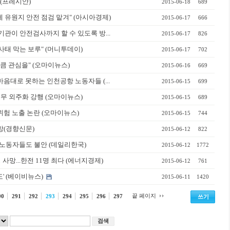
(프레시안)
2015-06-18
689
 유원지 안전 점검 맡겨" (아시아경제)
2015-06-17
666
관이 안전검사까지 할 수 있도록 방...
2015-06-17
826
태 막는 보루" (머니투데이)
2015-06-17
702
만큼 관심을" (오마이뉴스)
2015-06-16
669
마음대로 못하는 인천공항 노동자들 (...
2015-06-15
699
무 외주화 강행 (오마이뉴스)
2015-06-15
689
위험 노출 논란 (오마이뉴스)
2015-06-15
744
망(경향신문)
2015-06-12
822
노동자들도 불안 (데일리한국)
2015-06-12
1772
망...한전 11명 최다 (에너지경제)
2015-06-12
761
' (베이비뉴스)
2015-06-11
1420
끝 페이지
90
291
292
293
294
295
296
297
쓰기
검색