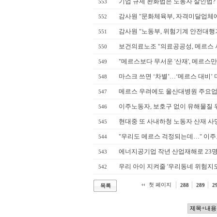
기업 규제 완화법은 노동자 살인법? 
553
감사원 "문화체육부, 자격미달업체에
552
감사원 "노동부, 위험기계 안전대행기
551
보건의료노조 "의료공공성, 메르스 사
550
"메르스보다 무서운 '산재', 메르스
549
마스크 쓰면 ‘차별’…‘메르스 대비’ 
548
메르스 우려에도 울산대병원 주요업
547
이주노동자, 보호구 없이 유해물질 
546
현대중 또 사내하청 노동자 산재 사
545
"우리도 메르스 걱정되는데…" 이주
544
에너지공기업 작년 산업재해로 23명 사
543
우리 아이 지켜줄 '우리동네 위험지도
542
첫 페이지
288
289
2
목록