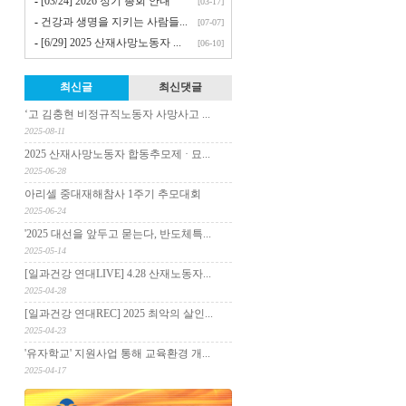
-
[03/24] 2026 정기 총회 안내
[03-17]
-
건강과 생명을 지키는 사람들...
[07-07]
-
[6/29] 2025 산재사망노동자 ...
[06-10]
최신글
최신댓글
‘고 김충현 비정규직노동자 사망사고 ...
2025-08-11
2025 산재사망노동자 합동추모제 · 묘...
2025-06-28
아리셀 중대재해참사 1주기 추모대회
2025-06-24
'2025 대선을 앞두고 묻는다, 반도체특...
2025-05-14
[일과건강 연대LIVE] 4.28 산재노동자...
2025-04-28
[일과건강 연대REC] 2025 최악의 살인...
2025-04-23
'유자학교' 지원사업 통해 교육환경 개...
2025-04-17