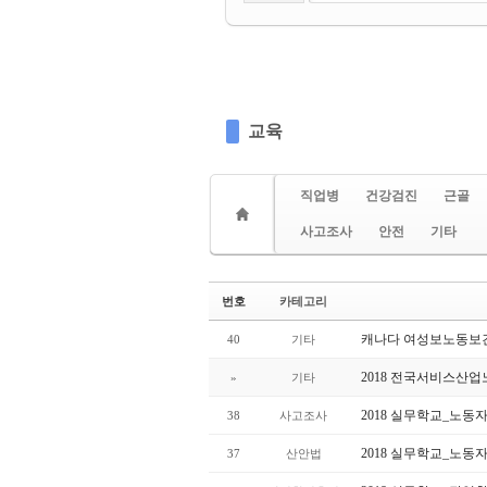
교육
직업병
건강검진
근골
사고조사
안전
기타
번호
카테고리
캐나다 여성보노동보
40
기타
2018 전국서비스산업
»
기타
2018 실무학교_노동
38
사고조사
2018 실무학교_노동
37
산안법