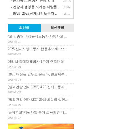
-
[03/24] 2026 정기 총회 안내
[03-17]
-
건강과 생명을 지키는 사람들...
[07-07]
-
[6/29] 2025 산재사망노동자 ...
[06-10]
최신글
최신댓글
‘고 김충현 비정규직노동자 사망사고 ...
2025-08-11
2025 산재사망노동자 합동추모제 · 묘...
2025-06-28
아리셀 중대재해참사 1주기 추모대회
2025-06-24
'2025 대선을 앞두고 묻는다, 반도체특...
2025-05-14
[일과건강 연대LIVE] 4.28 산재노동자...
2025-04-28
[일과건강 연대REC] 2025 최악의 살인...
2025-04-23
'유자학교' 지원사업 통해 교육환경 개...
2025-04-17