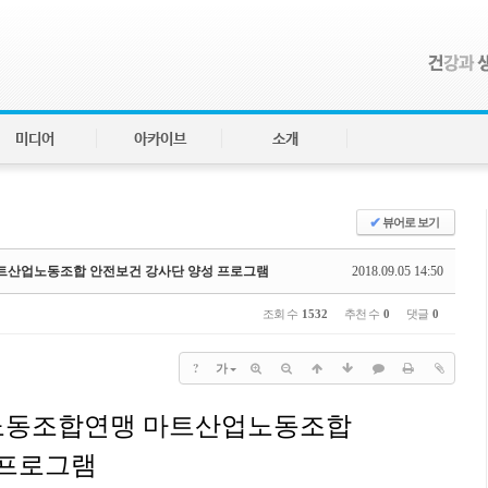
미디어
아카이브
소개
✔
뷰어로 보기
마트산업노동조합 안전보건 강사단 양성 프로그램
2018.09.05 14:50
조회 수
1532
추천 수
0
댓글
0
?
가
노동조합연맹
마트산업노동조합
프로그램