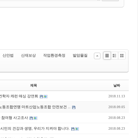
산안법
산재보상
작업환경측정
발암물질
Li
Zi
G
st
n
al
e
le
ry
제목
날짜
건학자 캐런 매싱 강연회
2018.11.13
노동조합연맹 마트산업노동조합 안전보건 ...
2018.09.05
자 참여형 사고조사
2018.08.23
자시민의 건강과 생명, 우리가 지켜야 합니다.
2018.08.23