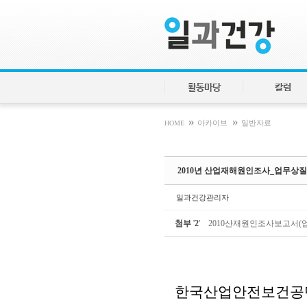
Sketchbook5, 스케치북5
Sketchbook5, 스케치북5
활동마당
칼럼
»
»
HOME
아카이브
일반자료
2010년 산업재해원인조사_업무상
일과건강관리자
첨부
'
2
'
2010산재원인조사보고서(업
한국산업안전보건공단 