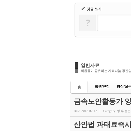
✔
댓글 쓰기
?
일반자료
회원들이 공유하는 자료나눔 공간
법령/규정
양식/설
금속노안활동가 양
Date
2015.02.12
Category
양식/설문
산안법 과태료즉