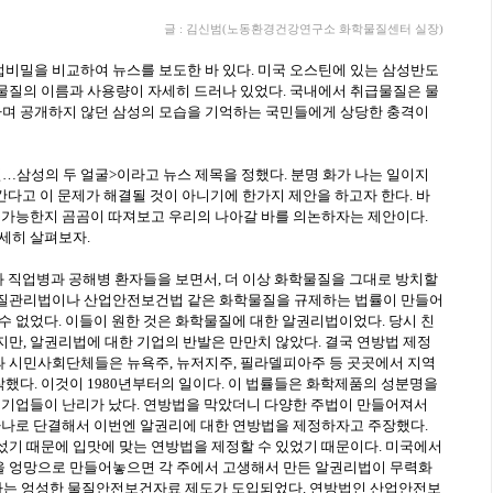
글 : 김신범(노동환경건강연구소 화학물질센터 실장)
비밀을 비교하여 뉴스를 보도한 바 있다. 미국 오스틴에 있는 삼성반도
물질의 이름과 사용량이 자세히 드러나 있었다. 국내에서 취급물질은 물
며 공개하지 않던 삼성의 모습을 기억하는 국민들에게 상당한 충격이
…삼성의 두 얼굴>이라고 뉴스 제목을 정했다. 분명 화가 나는 일이지
어간다고 이 문제가 해결될 것이 아니기에 한가지 제안을 하고자 한다. 바
 불가능한지 곰곰이 따져보고 우리의 나아갈 바를 의논하자는 제안이다.
세히 살펴보자.
 직업병과 공해병 환자들을 보면서, 더 이상 화학물질을 그대로 방치할
물질관리법이나 산업안전보건법 같은 화학물질을 규제하는 법률이 만들어
수 없었다. 이들이 원한 것은 화학물질에 대한 알권리법이었다. 당시 친
만, 알권리법에 대한 기업의 반발은 만만치 않았다. 결국 연방법 제정
 시민사회단체들은 뉴욕주, 뉴저지주, 필라델피아주 등 곳곳에서 지역
다. 이것이 1980년부터의 일이다. 이 법률들은 화학제품의 성분명을
제 기업들이 난리가 났다. 연방법을 막았더니 다양한 주법이 만들어져서
 하나로 단결해서 이번엔 알권리에 대한 연방법을 제정하자고 주장했다.
섰기 때문에 입맛에 맞는 연방법을 제정할 수 있었기 때문이다. 미국에서
 엉망으로 만들어놓으면 각 주에서 고생해서 만든 알권리법이 무력화
인정하는 엉성한 물질안전보건자료 제도가 도입되었다. 연방법인 산업안전보