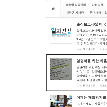
화학물질알권리
감정노동
대학생 기자단
중대재해 기
출장보고서⑵ 미국
출장보고서⑵ 미국 알권리
고만 아닌 운동에 의해 
984년 12월 인도의 
다. 정확한 집계가 되지 
Date
2015.01.05
Categ
알권리를 위한 싸움
알권리를 위한 싸움, 제
에 부쳐 글 : 김신범(
업비밀을 비교하여 뉴스를
였는데, 취급물질의 이름과
Date
2015.01.05
Categ
이제는 재발방지를
이제는 재발방지를 위한 