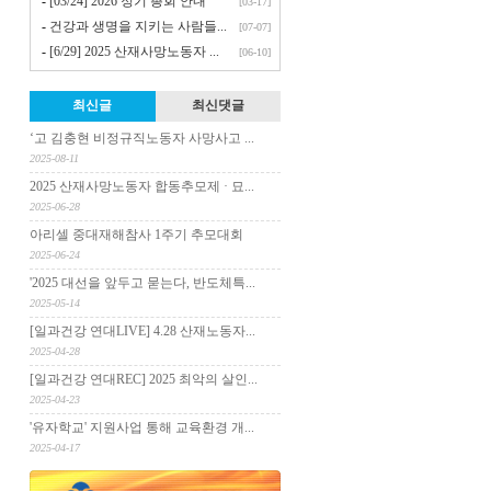
-
[03/24] 2026 정기 총회 안내
[03-17]
-
건강과 생명을 지키는 사람들...
[07-07]
-
[6/29] 2025 산재사망노동자 ...
[06-10]
최신글
최신댓글
‘고 김충현 비정규직노동자 사망사고 ...
2025-08-11
2025 산재사망노동자 합동추모제 · 묘...
2025-06-28
아리셀 중대재해참사 1주기 추모대회
2025-06-24
'2025 대선을 앞두고 묻는다, 반도체특...
2025-05-14
[일과건강 연대LIVE] 4.28 산재노동자...
2025-04-28
[일과건강 연대REC] 2025 최악의 살인...
2025-04-23
'유자학교' 지원사업 통해 교육환경 개...
2025-04-17