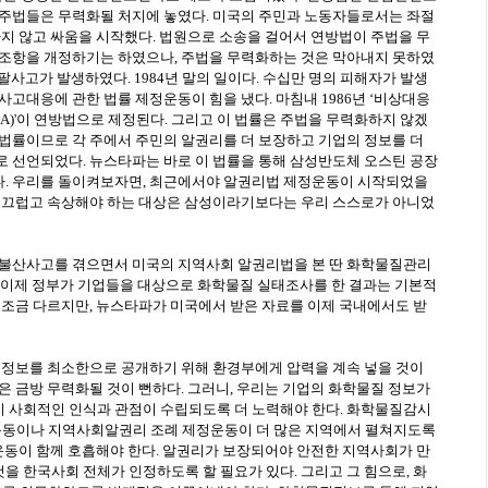
 주법들은 무력화될 처지에 놓였다. 미국의 주민과 노동자들로서는 좌절
하지 않고 싸움을 시작했다. 법원으로 소송을 걸어서 연방법이 주법을 무
법조항을 개정하기는 하였으나, 주법을 무력화하는 것은 막아내지 못하였
보팔사고가 발생하였다. 1984년 말의 일이다. 수십만 명의 피해자가 발생
사고대응에 관한 법률 제정운동이 힘을 냈다. 마침내 1986년 ‘비상대응
A)'이 연방법으로 제정된다. 그리고 이 법률은 주법을 무력화하지 않겠
 법률이므로 각 주에서 주민의 알권리를 더 보장하고 기업의 정보를 더
로 선언되었다. 뉴스타파는 바로 이 법률을 통해 삼성반도체 오스틴 공장
. 우리를 돌이켜보자면, 최근에서야 알권리법 제정운동이 시작되었을
 부끄럽고 속상해야 하는 대상은 삼성이라기보다는 우리 스스로가 아니었
 불산사고를 겪으면서 미국의 지역사회 알권리법을 본 딴 화학물질관리
. 이제 정부가 기업들을 대상으로 화학물질 실태조사를 한 결과는 기본적
 조금 다르지만, 뉴스타파가 미국에서 받은 자료를 이제 국내에서도 받
은 정보를 최소한으로 공개하기 위해 환경부에게 압력을 계속 넣을 것이
은 금방 무력화될 것이 뻔하다. 그러니, 우리는 기업의 화학물질 정보가
 사회적인 인식과 관점이 수립되도록 더 노력해야 한다. 화학물질감시
동이나 지역사회알권리 조례 제정운동이 더 많은 지역에서 펼쳐지도록
 운동이 함께 호흡해야 한다. 알권리가 보장되어야 안전한 지역사회가 만
 한국사회 전체가 인정하도록 할 필요가 있다. 그리고 그 힘으로, 화