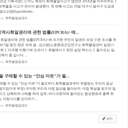
과건강 기획국장) 그 어느 해보다 화학물질사고가 많았던 2014년을 마무리하는 1
 화학물질 사고가 연이어 발생했다. 첫 번째 사고는 10일 대구시 달서구 도금공
(hypochlorite)...
ory
화학물질알권리
사회알권리에 관한 법률(EPCRA)>에...
알권리에 관한 법률(EPCRA)>에 의거한 주민의 알권리 보장 수준 조사를 위
박 5일 동안 찾은 숙제 글 : 김신범(노동환경건강연구소 화학물질센터 실장) 1.
 2. 미국행 비행기에 오르다 3. 호텔에서 4. 완전 실망 텍사스 5. 돌아오는 길,
이 좀 깁니다. ...
ory
화학물질알권리
구매할 수 있는 “안심 마트”가 필...
매할 수 있는 “안심 마트”가 필요하다 화학물질로부터 위협받는 우리의 일상
다음지킴이국 부장) 우아한 우리의 아침 일상을 돌아보자. 아침 햇살을 받으며 일
리고 상쾌하게 샤워를 하며 샴푸, 바디크렌져에 들어있는 합성향료에 흠뻑 취
는 아침식사를 요리하기 ...
ory
화학물질알권리
쓰기