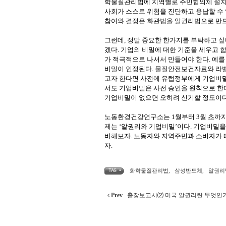
학물질관리법에 지역별로 주민협의체 설치
사회가 스스로 위험을 진단하고 용납할 수 
참여와 결정은 화관법을 알권리법으로 만드
그런데, 정말 중요한 한가지를 부탁하고 
겠다. 기업의 비밀에 대한 기준을 세우고
가 적극적으로 나서서 만들어야 한다. 예
비밀이 인정된다. 물질안전보건자료와 라벨
고자 한다면 사전에 유럽정부에게 기업비밀
서도 기업비밀은 사전 승인을 원칙으로 한
기업비밀이 없으면 오히려 신기할 정도이다
노동환경건강연구소는 1월부터 3월 초까지
제는 ‘알권리와 기업비밀’이다. 기업비밀
비해보자. 노동자와 지역주민과 소비자가 따
자.
화학물질관리법
,
삼성반도체
,
알권리
TAG •
Prev
출장보고서⑵ 미국 알권리란 무엇인가