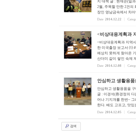
지 대책 글 : 현재순(일
2월, 주목할 만한 2건의
장인 영남금속에서 차아염소산염
Date
2014.12.22
Categ
<비상대응계획과 지역
<비상대응계획과 지역사회
한 미국출장 보고서 ⑴ 4
예상치 못하게 찾아온 기회
산더미 같이 쌓인 숙제 제목
Date
2014.12.08
Categ
안심하고 생활용품을 
안심하고 생활용품을 구
글 : 이경석(환경정의 
어나 기지개를 한번~ 그
한다. 배도 고프고, 맛있
Date
2014.12.05
Categ
검색