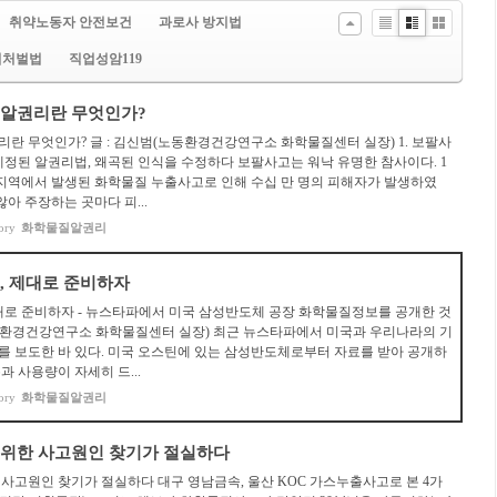
취약노동자 안전보건
과로사 방지법
Li
Zi
G
업처벌법
직업성암119
st
n
al
e
le
ry
 알권리란 무엇인가?
란 무엇인가? 글 : 김신범(노동환경건강연구소 화학물질센터 실장) 1. 보팔사
제정된 알권리법, 왜곡된 인식을 수정하다 보팔사고는 워낙 유명한 참사이다. 1
보팔지역에서 발생된 화학물질 누출사고로 인해 수십 만 명의 피해자가 발생하였
않아 주장하는 곳마다 피...
ory
화학물질알권리
, 제대로 준비하자
대로 준비하자 - 뉴스타파에서 미국 삼성반도체 공장 화학물질정보를 공개한 것
노동환경건강연구소 화학물질센터 실장) 최근 뉴스타파에서 미국과 우리나라의 기
 보도한 바 있다. 미국 오스틴에 있는 삼성반도체로부터 자료를 받아 공개하
 사용량이 자세히 드...
ory
화학물질알권리
 위한 사고원인 찾기가 절실하다
사고원인 찾기가 절실하다 대구 영남금속, 울산 KOC 가스누출사고로 본 4가