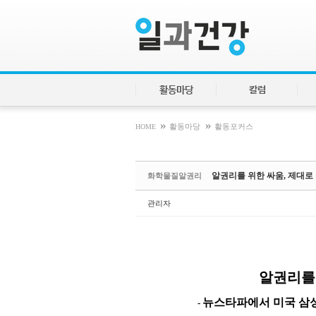
Sketchbook5, 스케치북5
Sketchbook5, 스케치북5
활동마당
칼럼
»
»
HOME
활동마당
활동포커스
알권리를 위한 싸움, 제대로
화학물질알권리
관리자
알권리를 
뉴스타파에서 미국 삼
-