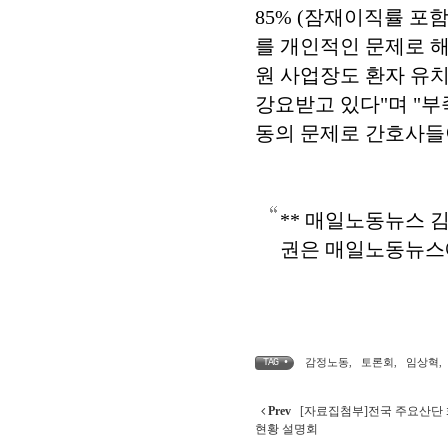
85% (잠재이직률 포
를 개인적인 문제로 해
원 사업장도 환자 유
강요받고 있다"며 "부
동의 문제로 간호사들
** 매일노동뉴스 
권은 매일노동뉴스
감정노동
,
토론회
,
임상혁
,
TAG •
Prev
[자료집첨부]전국 주요산단 
현황 설명회