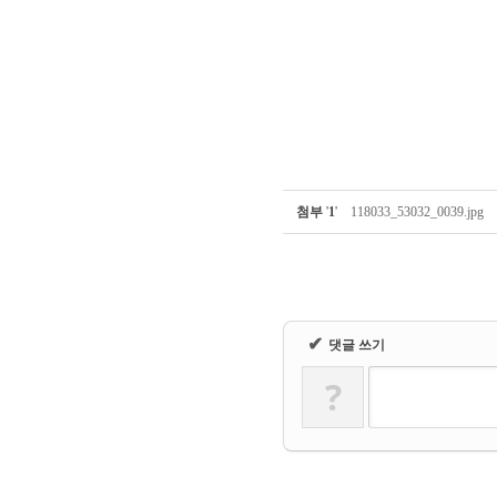
첨부
'
1
'
118033_53032_0039.jpg
✔
댓글 쓰기
?