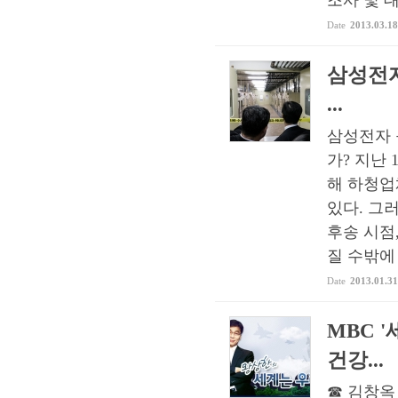
조사 및 대
Date
2013.03.18
삼성전자
...
삼성전자 
가? 지난
해 하청업
있다. 그
후송 시점
질 수밖에 없
Date
2013.01.31
MBC 
건강...
☎ 김창옥