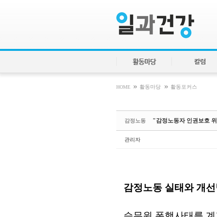
Sketchbook5, 스케치북5
Sketchbook5, 스케치북5
활동마당
칼럼
»
»
HOME
활동마당
활동포커스
"감정노동자 인권보호 위
감정노동
관리자
감정노동 실태와 개선
승무원 폭행사태를 계