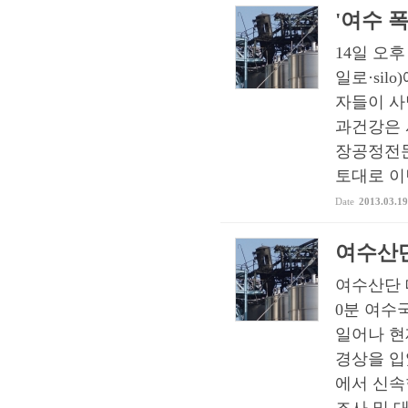
'여수 
14일 오
일로·si
자들이 사
과건강은 
장공정전문
토대로 이번
Date
2013.03.19
여수산단
여수산단 
0분 여수
일어나 현
경상을 입
에서 신속