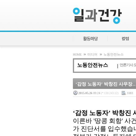
활동마당
칼럼
»
»
HOME
미디어
노동안전뉴스
노동안전뉴스
언론기사 
‘감정 노동자’ 박창진 사무장…산
2015.05.26
09:24
1083
(*.130.243.12)
‘감정 노동자’ 박창진 
이른바 '땅콩 회항' 사
가 진단서를 입수했습