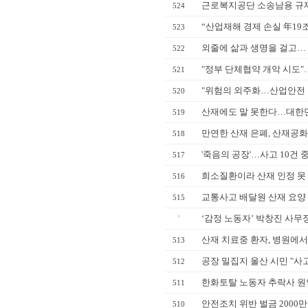
근로복지공단 소송남용 규
524
“산업재해 경제 손실 年19
523
외줄에 삶과 생명을 걸고… 
522
"정부 단체협약 개악 시도"…
521
"위험의 외주화…산업안전 
520
산재에도 말 못한다…대한민
519
만연한 산재 은폐, 산재공화
518
'죽음의 공장'…사고 10건 중
517
희소질환이라 산재 인정 못
516
교통사고 배달원 산재 요양 
515
‘감정 노동자’ 박창진 사무장
산재 치료중 환자, 병원에서
513
공장 밀집지 울산 시민 "사
512
한화토탈 노동자 추락사 원인
511
안전조치 위반 벌금 2000만원
510