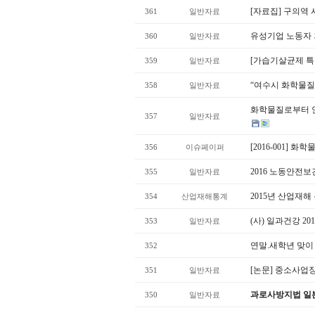
[자료집] 구의역
361
일반자료
유성기업 노동자 
360
일반자료
[가습기살균제 특
359
일반자료
“여수시 화학물질 
358
일반자료
화학물질로부터 안전
357
일반자료
[2016-001]
356
이슈페이퍼
2016 노동안전
355
일반자료
2015년 산업재해
354
산업재해통계
(사) 일과건강 2
353
일반자료
연말.새학년 맞이
352
[논문] 중소사업장
351
일반자료
과로사방지법 일
350
일반자료