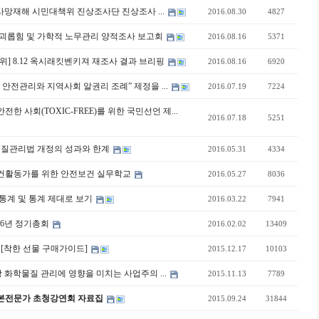
 사망재해 시민대책위 진상조사단 진상조사 ...
2016.08.30
4827
괴롭힘 및 가학적 노무관리 양적조사 보고회
2016.08.16
5371
위] 8.12 옥시래킷벤키져 재조사 결과 브리핑
2016.08.16
6920
안전관리와 지역사회 알권리 조례” 제정을 ...
2016.07.19
7224
한 사회(TOXIC-FREE)를 위한 국민선언 제...
2016.07.18
5251
 화학물질관리법 개정의 성과와 한계
2016.05.31
4334
보건활동가를 위한 안전보건 실무학교
2016.05.27
8036
 통계 및 통계 제대로 보기
2016.03.22
7941
016년 정기총회
2016.02.02
13409
 [착한 선물 구매가이드]
2015.12.17
10103
 화학물질 관리에 영향을 미치는 사업주의 ...
2015.11.13
7789
본전문가 초청강연회 자료집
2015.09.24
31844