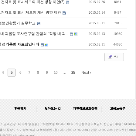
보건자료 및 표시제도의 개선 방향 제안(2)
2015.07.26
8081
보건자료 및 표시 제도의 개선 방향 제안
2015.05.14
8497
5 안전보건활동가 실무학교
2015.05.11
7015
장 내 괴롭힘 조사연구팀 간담회 “직장 내 괴...
2015.02.13
10939
과건강 정기총회 자료집입니다
2015.02.11
44020
쓰기
4
5
6
7
8
9
10
...
25
Next
과건강 | 대표자 양길승 | 고유번호증 105-82-11036 | 개인정보관리책임자 한인임 | 후원 : KEB하나은행 
서울시 중랑구 사가정로49길 53 녹색병원 7층 | 대표전화 02-490-2091 | 전송 02-490-2099 | 전자우편 safedu.o
 일과건강 All rights reserved