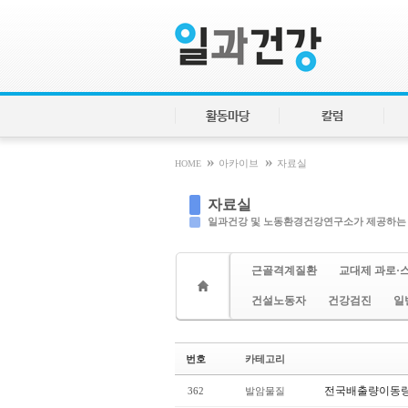
Sketchbook5, 스케치북5
Sketchbook5, 스케치북5
활동마당
칼럼
»
»
HOME
아카이브
자료실
자료실
일과건강 및 노동환경건강연구소가 제공하는
근골격계질환
교대제 과로·
건설노동자
건강검진
일
번호
카테고리
전국배출량이동
362
발암물질