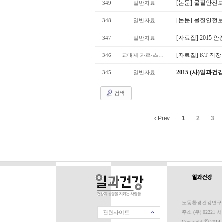
[논문] 물질안전
349
일반자료
[논문] 물질안전
348
일반자료
[자료집] 201
347
일반자료
[자료집] KT 직
346
교대제 과로·스트레스
2015 (사)일
345
일반자료
검색
Prev
1
2
3
노동환경건강연구소 일
관련사이트
주소 (우) 02221 
Copyright ⓒ 2014