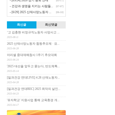
-
[03/24] 2026 정기 총회 안내
[03-17]
-
건강과 생명을 지키는 사람들...
[07-07]
-
[6/29] 2025 산재사망노동자 ...
[06-10]
최신글
최신댓글
‘고 김충현 비정규직노동자 사망사고 ...
2025-08-11
2025 산재사망노동자 합동추모제 · 묘...
2025-06-28
아리셀 중대재해참사 1주기 추모대회
2025-06-24
'2025 대선을 앞두고 묻는다, 반도체특...
2025-05-14
[일과건강 연대LIVE] 4.28 산재노동자...
2025-04-28
[일과건강 연대REC] 2025 최악의 살인...
2025-04-23
'유자학교' 지원사업 통해 교육환경 개...
2025-04-17