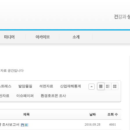
미디어
아카이브
소개
 자료 공간입니다
스트레스
발암물질
석면자료
산업재해통계
Li
Zi
G
반자료
이슈페이퍼
환경호르몬 조사
st
n
al
e
le
ry
제목
날짜
조회 수
량 조사보고서
2016.09.28
4661