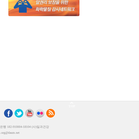
TOP
182-910004-18104 (사)일과건강
rg@daum.net