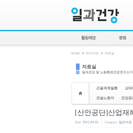
Sketchbook5, 스케치북5
Sketchbook5, 스케치북5
활동마당
칼럼
»
»
HOME
아카이브
자료실
자료실
일과건강 및 노동환경건강연구소가
근골격계질환
교대
건설노동자
건강검
[산안공단]산업재
Date
2012.04.02
Category
일반자료