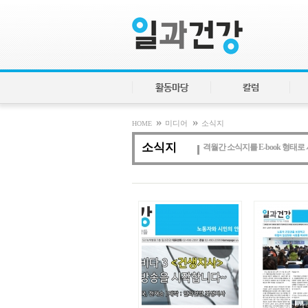
활동마당
칼럼
»
»
HOME
미디어
소식지
소식지
격월간 소식지를 E-book 형태