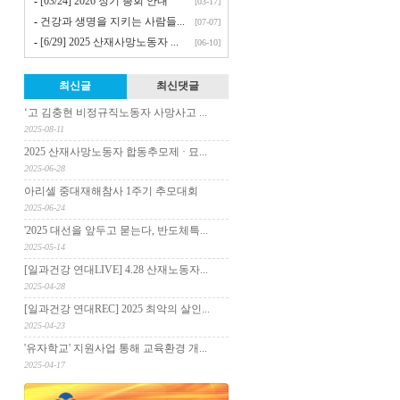
-
[03/24] 2026 정기 총회 안내
[03-17]
-
건강과 생명을 지키는 사람들...
[07-07]
-
[6/29] 2025 산재사망노동자 ...
[06-10]
최신글
최신댓글
‘고 김충현 비정규직노동자 사망사고 ...
2025-08-11
2025 산재사망노동자 합동추모제 · 묘...
2025-06-28
아리셀 중대재해참사 1주기 추모대회
2025-06-24
'2025 대선을 앞두고 묻는다, 반도체특...
2025-05-14
[일과건강 연대LIVE] 4.28 산재노동자...
2025-04-28
[일과건강 연대REC] 2025 최악의 살인...
2025-04-23
'유자학교' 지원사업 통해 교육환경 개...
2025-04-17