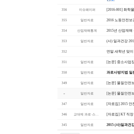
[2016-001]
356
이슈페이퍼
2016 노동안전
355
일반자료
2015년 산업재해
354
산업재해통계
(사) 일과건강 2
353
일반자료
연말.새학년 맞이
352
[논문] 중소사업장
351
일반자료
과로사방지법 일
350
일반자료
[논문] 물질안전
349
일반자료
[논문] 물질안전
»
일반자료
[자료집] 201
347
일반자료
[자료집] KT 직
346
교대제 과로·스트레스
2015 (사)일
345
일반자료