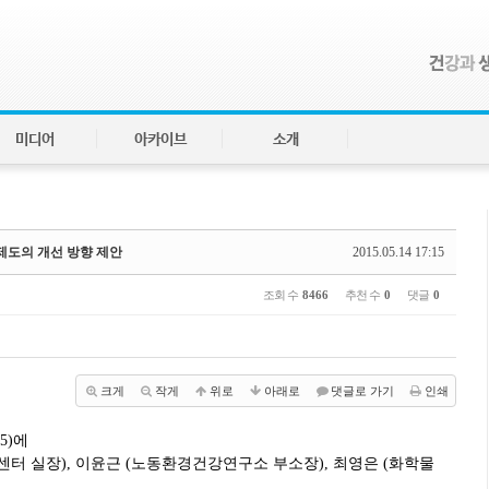
미디어
아카이브
소개
제도의 개선 방향 제안
2015.05.14 17:15
조회 수
8466
추천 수
0
댓글
0
크게
작게
위로
아래로
댓글로 가기
인쇄
5)에
 실장), 이윤근 (노동환경건강연구소 부소장), 최영은 (화학물