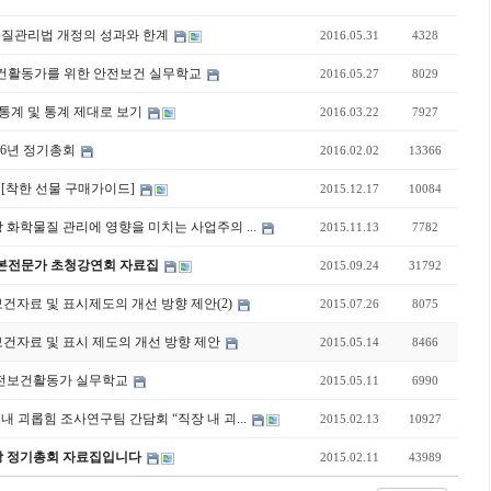
 화학물질관리법 개정의 성과와 한계
2016.05.31
4328
보건활동가를 위한 안전보건 실무학교
2016.05.27
8029
 통계 및 통계 제대로 보기
2016.03.22
7927
016년 정기총회
2016.02.02
13366
 [착한 선물 구매가이드]
2015.12.17
10084
 화학물질 관리에 영향을 미치는 사업주의 ...
2015.11.13
7782
본전문가 초청강연회 자료집
2015.09.24
31792
보건자료 및 표시제도의 개선 방향 제안(2)
2015.07.26
8075
보건자료 및 표시 제도의 개선 방향 제안
2015.05.14
8466
5 안전보건활동가 실무학교
2015.05.11
6990
장 내 괴롭힘 조사연구팀 간담회 “직장 내 괴...
2015.02.13
10927
과건강 정기총회 자료집입니다
2015.02.11
43989