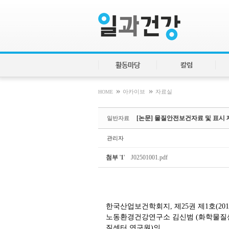
Sketchbook5, 스케치북5
Sketchbook5, 스케치북5
활동마당
칼럼
»
»
HOME
아카이브
자료실
[논문] 물질안전보건자료 및 표시 
일반자료
관리자
첨부
'
1
'
J02501001.pdf
한국산업보건학회지, 제25권 제1호(201
노동환경건강연구소 김신범 (화학물질센터
질센터 연구원)의