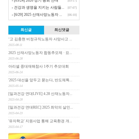
-
[03/24] 2026 정기 총회 안내
[03-17]
-
건강과 생명을 지키는 사람들...
[07-07]
-
[6/29] 2025 산재사망노동자 ...
[06-10]
최신글
최신댓글
‘고 김충현 비정규직노동자 사망사고 ...
2025-08-11
2025 산재사망노동자 합동추모제 · 묘...
2025-06-28
아리셀 중대재해참사 1주기 추모대회
2025-06-24
'2025 대선을 앞두고 묻는다, 반도체특...
2025-05-14
[일과건강 연대LIVE] 4.28 산재노동자...
2025-04-28
[일과건강 연대REC] 2025 최악의 살인...
2025-04-23
'유자학교' 지원사업 통해 교육환경 개...
2025-04-17