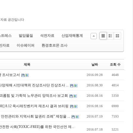
 자료 공간입니다
스트레스
발암물질
석면자료
산업재해통계
Li
Zi
G
반자료
이슈페이퍼
환경호르몬 조사
st
n
al
e
le
ry
제목
날짜
조회 수
량 조사보고서
2016.09.28
4648
 사망재해 시민대책위 진상조사단 진상조사 ...
2016.08.30
4814
괴롭힘 및 가학적 노무관리 양적조사 보고회
2016.08.16
5350
위] 8.12 옥시래킷벤키져 재조사 결과 브리핑
2016.08.16
6900
안전관리와 지역사회 알권리 조례” 제정을 ...
2016.07.19
7193
한 사회(TOXIC-FREE)를 위한 국민선언 제...
2016.07.18
5221