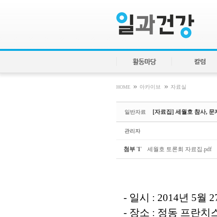
Sketchbook5, 스케치북5
Sketchbook5, 스케치북5
활동마당
칼럼
»
»
HOME
아카이브
자료실
[자료집] 세월호 참사, 
일반자료
관리자
첨부
'
1
'
세월호 토론회 자료집.pdf
- 일시 : 2014년 5월 
- 장소 : 정동 프란치