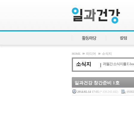
활동마당
칼럼
»
»
HOME
미디어
소식지
소식지
격월간 소식지를 E-bo
일과건강 창간준비 1호
2014.02.14
17:05
19382
(*.130.243.182)