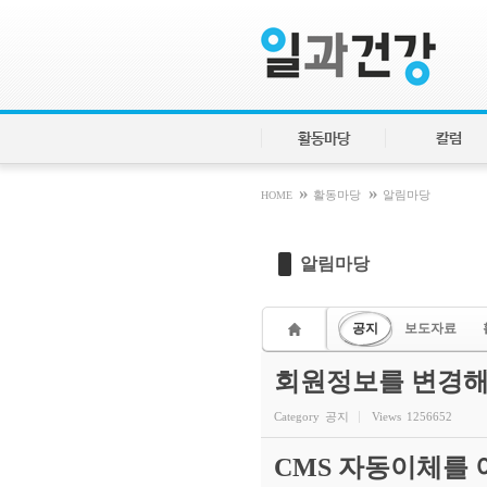
Sketchbook5, 스케치북5
Sketchbook5, 스케치북5
활동마당
칼럼
»
»
HOME
활동마당
알림마당
알림마당
공지
보도자료
회원정보를 변경해
Category
공지
Views
1256652
CMS 자동이체를