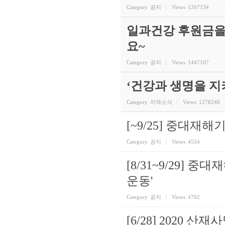
Category
공지
Views
1267134
일과건강 후원금을
요~
Category
공지
Views
1447107
‘건강과 생명을 
Category
지역소식
Views
1278246
[~9/25] 중대
Category
공지
Views
4534
[8/31~9/29]
운동'
Category
공지
Views
4762
[6/28] 2020 