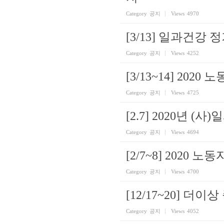
Category
공지
Views
4970
[3/13] 일과건강
Category
공지
Views
4252
[3/13~14] 20
Category
공지
Views
4725
[2.7] 2020년 
Category
공지
Views
4694
[2/7~8] 2020 
Category
공지
Views
4700
[12/17~20] 
Category
공지
Views
4052