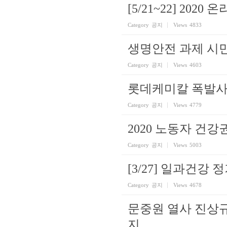
[5/21~22] 2
Category
공지
Views
4833
생명안전 과제 시
Category
공지
Views
4603
롯데케미칼 폭발사
Category
공지
Views
4779
2020 노동자 건강
Category
공지
Views
5003
[3/27] 일과건강
Category
공지
Views
4678
문중원 열사 진상
지