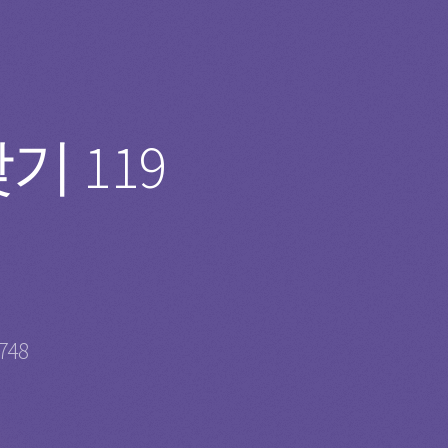
 119
748