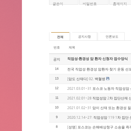
글쓴이
비밀번호
홈페이지
공지사항
언론보도
전체
번호
제목
직업성·환경성 암 환자 신청자 접수양식
공지
전국 직업성·환경성 암환자 찾기 운동 선
14
[암도 산재다] 02. 백혈병
13
2021.03.01~31 포스코 노동자 직업성
12
2021.02.01~28 직업성암 2차 집단산
11
2021.01.02~31 암이 산재 또는 환경성
10
2020.12.14~27: 직업성암 119 1차 
9
[성명] 포스코는 손해배상청구 소송을 즉
8