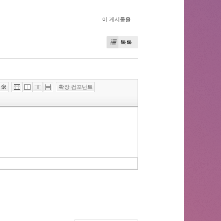
이 게시물을
목록
»
확장 컴포넌트
편
집
도
구
모
음
건
너
뛰
기