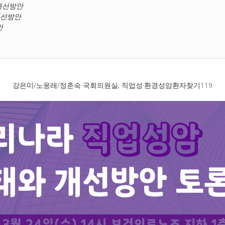
개선방안
개선방안
안
강은미/노웅래/정춘숙 국회의원실, 직업성·환경성암환자찾기119