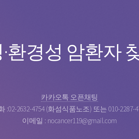
·환경성 암환자 찾기
카카오톡 오픈채팅
 :02-2632-4754 (화섬식품노조) 또는 010-2287-4
이메일 : nocancer119@gmail.com