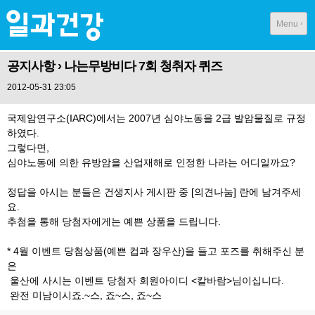
Menu
공지사항
› 나는무방비다 7회 청취자 퀴즈
2012-05-31 23:05
국제암연구소(IARC)에서는 2007년 심야노동을 2급 발암물질로 규정
하였다.
그렇다면,
심야노동에 의한 유방암을 산업재해로 인정한 나라는 어디일까요?
정답을 아시는 분들은 건생지사 게시판 중 [의견나눔] 란에 남겨주세
요.
추첨을 통해 당첨자에게는 예쁜 상품을 드립니다.
* 4월 이벤트 당첨상품(예쁜 컵과 장우산)을 들고 포즈를 취해주신 분
은
울산에 사시는 이벤트 당첨자 회원아이디 <칼바람>님이십니다.
완전 미남이시죠.~스, 죠~스, 죠~스