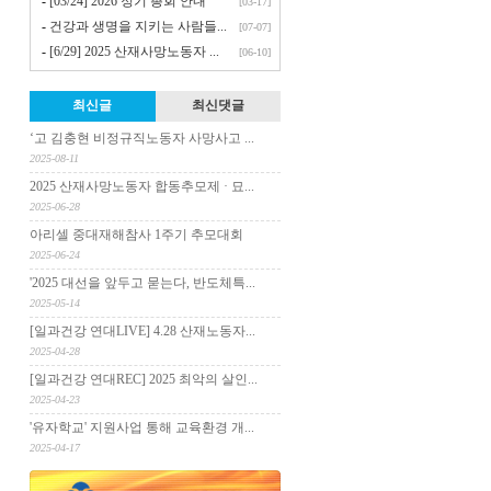
-
[03/24] 2026 정기 총회 안내
[03-17]
-
건강과 생명을 지키는 사람들...
[07-07]
-
[6/29] 2025 산재사망노동자 ...
[06-10]
최신글
최신댓글
‘고 김충현 비정규직노동자 사망사고 ...
2025-08-11
2025 산재사망노동자 합동추모제 · 묘...
2025-06-28
아리셀 중대재해참사 1주기 추모대회
2025-06-24
'2025 대선을 앞두고 묻는다, 반도체특...
2025-05-14
[일과건강 연대LIVE] 4.28 산재노동자...
2025-04-28
[일과건강 연대REC] 2025 최악의 살인...
2025-04-23
'유자학교' 지원사업 통해 교육환경 개...
2025-04-17