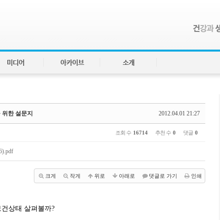
미디어
아카이브
소개
을 위한 설문지
2012.04.01 21:27
조회 수
16714
추천 수
0
댓글
0
.pdf
크게
작게
위로
아래로
댓글로 가기
인쇄
보건상태 살펴볼까?