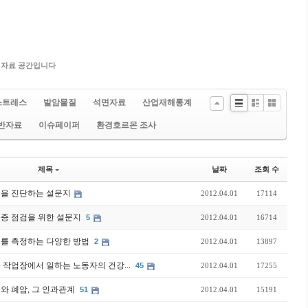
 자료 공간입니다
스트레스
발암물질
석면자료
산업재해통계
Li
Zi
G
반자료
이슈페이퍼
환경호르몬 조사
st
n
al
e
le
ry
제목
날짜
조회 수
천식을 진단하는 설문지
2012.04.01
17114
우울증 점검을 위한 설문지
5
2012.04.01
16714
피로를 측정하는 다양한 방법
2
2012.04.01
13897
온 작업장에서 일하는 노동자의 건강...
45
2012.04.01
17255
배와 폐암, 그 인과관계
51
2012.04.01
15191