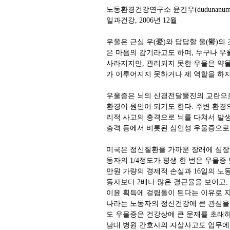
노동환경건강연구소 윤간우(dudunanum@ha
일과건강, 2006년 12월
우울은 근심 우(憂)와 답답할 울(鬱)의
은 마음의 감기라고도 하며, 누구나 우
사라지지만, 관리되지 못한 우울은 약
가 이루어지지 못하거나 제 역할을 하
우울증은 뇌의 신경전달물진의 교란으로 
환경이 원인이 되기도 한다. 주변 환경
리적 사고의 충격으로 뇌를 다쳐서 발
충격 등에서 비롯된 심인성 우울증으로 
미국은 정신질환을 가까운 장래에 심장
동자의 1/4정도가 평생 한 번은 우울증
만원 가량의 경제적 손실과 16일의 노
동자보다 2배나 많은 결근율을 보이고, 
이윤 획득에 걸림돌이 된다는 이유로 
나라는 노동자의 정신건강에 큰 관심을
도 우울증은 건강상에 큰 문제를 초래하
남대 병원 간호사의 자살사고도 업무에서