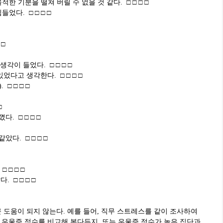
적한 기분을 떨쳐 버릴 수 없을 것 같다. □ □ □ □
들었다. □ □ □ □
□ □
□
생각이 들었다. □ □ □ □
있었다고 생각한다. □ □ □ □
 □ □ □ □
 □
다. □ □ □ □
같았다. □ □ □ □
□ □ □ □
. □ □ □ □
 도움이 되지 않는다. 예를 들어, 직무 스트레스를 같이 조사하여
 우울증 점수를 비교해 본다든지, 또는 우울증 점수가 높은 집단과