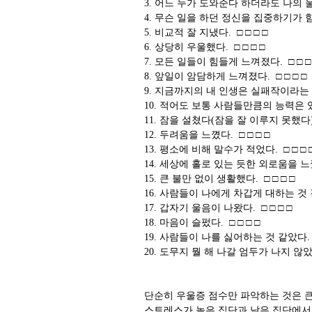
3. 어느 누가 도와준다 하더라도 나의 울
4. 무슨 일을 하던 정신을 집중하기가 힘
5. 비교적 잘 지냈다. □ □ □ □
6. 상당히 우울했다. □ □ □ □
7. 모든 일들이 힘들게 느껴졌다. □ □ 
8. 앞일이 암담하게 느껴졌다. □ □ □ 
9. 지금까지의 내 인생은 실패작이라는 
10. 적어도 보통 사람들만큼의 능력은 
11. 잠을 설쳤다(잠을 잘 이루지 못했다).
12. 두려움을 느꼈다. □ □ □ □
13. 평소에 비해 말수가 적었다. □ □ □
14. 세상에 홀로 있는 듯한 외로움을 느꼈
15. 큰 불만 없이 생활했다. □ □ □ □
16. 사람들이 나에게 차갑게 대하는 것 
17. 갑자기 울음이 나왔다. □ □ □ □
18. 마음이 슬펐다. □ □ □ □
19. 사람들이 나를 싫어하는 것 같았다. 
20. 도무지 뭘 해 나갈 엄두가 나지 않았다
단순히 우울증 점수만 파악하는 것은 큰
스트레스가 높은 집단과 낮은 집단에서