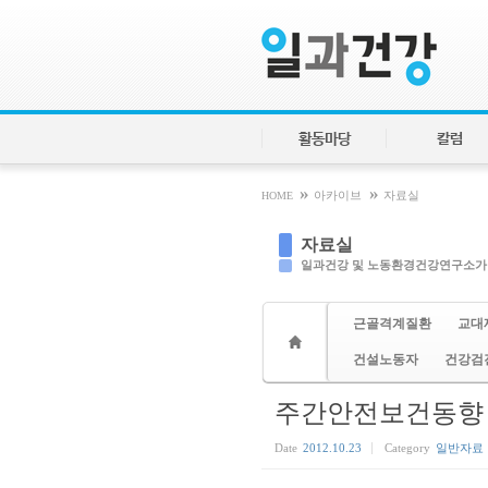
Sketchbook5, 스케치북5
Sketchbook5, 스케치북5
활동마당
칼럼
»
»
HOME
아카이브
자료실
자료실
일과건강 및 노동환경건강연구소가
근골격계질환
교대
건설노동자
건강검
주간안전보건동향 13
Date
2012.10.23
Category
일반자료