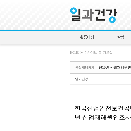
Sketchbook5, 스케치북5
Sketchbook5, 스케치북5
활동마당
칼럼
»
»
HOME
아카이브
자료실
2010년 산업재해원
산업재해통계
일과건강
한국산업안전보건공단 
년 산업재해원인조사(