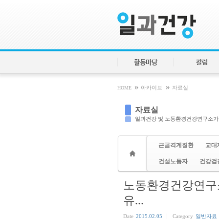
Sketchbook5, 스케치북5
Sketchbook5, 스케치북5
활동마당
칼럼
»
»
HOME
아카이브
자료실
자료실
일과건강 및 노동환경건강연구소가
근골격계질환
교대
건설노동자
건강검
노동환경건강연구소
유...
Date
2015.02.05
Category
일반자료