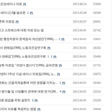
정신건강세미나 자료
2013.06.14
37840
 세미나] 4월 발표문
2
2013.05.08
20509
론회 자료집
2013.05.07
20041
그리고 스트레스에 대한 자료 읽는 법
2012.04.01
22742
정 행정처분의 문제점과 개선방안”(1998), ...
1
2012.04.01
23621
로사 판례집(1998), 노동과건강연구회
2012.04.01
24242
로사 판례집”(1996), 노동과건강연구회
1
1
2012.04.01
33490
청회 자료집 "쉬었다 합시다"(1996), 금속연맹
2012.04.01
21755
터 1주년 기념 세미나 자료집(1994), 노...
2012.04.01
24075
 변화는 근골격계질환에 어떤 영향을 미치는...
1
2012.04.01
20284
 병가율 및 사망률의 관계에 대한 연구(200...
4
2012.04.01
23254
울증 점검을 위한 설문지
2
2012.04.01
23226
동자의 피로를 측정하는 방법
2012.04.01
24644