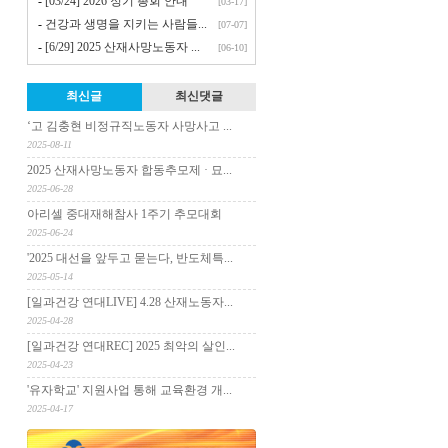
-
[03/24] 2026 정기 총회 안내
[03-17]
-
건강과 생명을 지키는 사람들...
[07-07]
-
[6/29] 2025 산재사망노동자 ...
[06-10]
최신글
최신댓글
‘고 김충현 비정규직노동자 사망사고 ...
2025-08-11
2025 산재사망노동자 합동추모제 · 묘...
2025-06-28
아리셀 중대재해참사 1주기 추모대회
2025-06-24
'2025 대선을 앞두고 묻는다, 반도체특...
2025-05-14
[일과건강 연대LIVE] 4.28 산재노동자...
2025-04-28
[일과건강 연대REC] 2025 최악의 살인...
2025-04-23
'유자학교' 지원사업 통해 교육환경 개...
2025-04-17