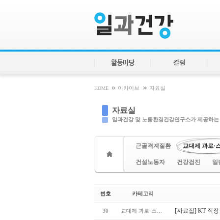
Sketchbook5, 스케치북5
Sketchbook5, 스케치북5
활동마당
칼럼
»
»
HOME
아카이브
자료실
자료실
일과건강 및 노동환경건강연구소가 제공하는
근골격계질환
교대제 과로·
건설노동자
건강검진
일
번호
카테고리
[자료집] KT 직
30
교대제 과로·스트레스