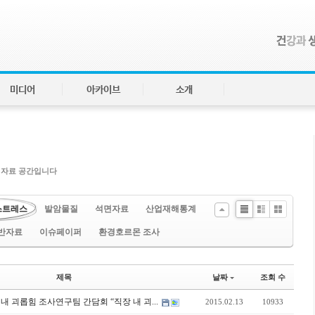
미디어
아카이브
소개
 자료 공간입니다
스트레스
발암물질
석면자료
산업재해통계
Li
Zi
G
반자료
이슈페이퍼
환경호르몬 조사
st
n
al
e
le
ry
제목
날짜
조회 수
장 내 괴롭힘 조사연구팀 간담회 “직장 내 괴...
2015.02.13
10933