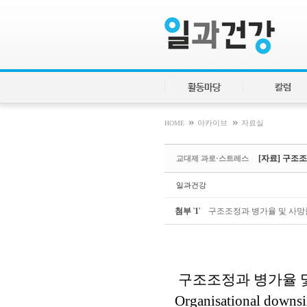
Sketchbook5, 스케치북5
Sketchbook5, 스케치북5
활동마당
칼럼
»
»
HOME
아카이브
자료실
[자료] 구조조
교대제 과로·스트레스
일과건강
첨부
'
1
'
구조조정과 병가율 및 사망률의
구조조정과 병가율 및
Organisational downsi