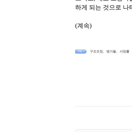
하게 되는 것으로 나
(계속)
구조조정
,
병가율
,
사망률
TAG •