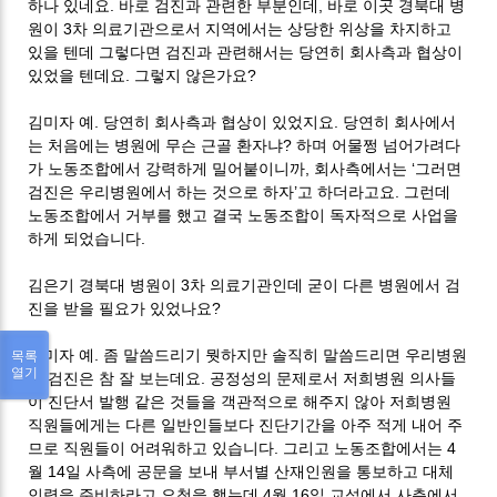
하나 있네요. 바로 검진과 관련한 부분인데, 바로 이곳 경북대 병
원이 3차 의료기관으로서 지역에서는 상당한 위상을 차지하고
있을 텐데 그렇다면 검진과 관련해서는 당연히 회사측과 협상이
있었을 텐데요. 그렇지 않은가요?
김미자 예. 당연히 회사측과 협상이 있었지요. 당연히 회사에서
는 처음에는 병원에 무슨 근골 환자냐? 하며 어물쩡 넘어가려다
가 노동조합에서 강력하게 밀어붙이니까, 회사측에서는 ‘그러면
검진은 우리병원에서 하는 것으로 하자’고 하더라고요. 그런데
노동조합에서 거부를 했고 결국 노동조합이 독자적으로 사업을
하게 되었습니다.
김은기 경북대 병원이 3차 의료기관인데 굳이 다른 병원에서 검
진을 받을 필요가 있었나요?
김미자 예. 좀 말씀드리기 뭣하지만 솔직히 말씀드리면 우리병원
목록
열기
이 검진은 참 잘 보는데요. 공정성의 문제로서 저희병원 의사들
이 진단서 발행 같은 것들을 객관적으로 해주지 않아 저희병원
직원들에게는 다른 일반인들보다 진단기간을 아주 적게 내어 주
므로 직원들이 어려워하고 있습니다. 그리고 노동조합에서는 4
월 14일 사측에 공문을 보내 부서별 산재인원을 통보하고 대체
인력을 준비하라고 요청을 했는데 4월 16일 교섭에서 사측에서