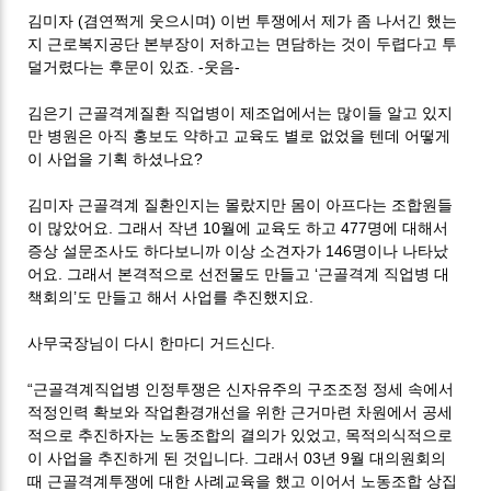
김미자 (겸연쩍게 웃으시며) 이번 투쟁에서 제가 좀 나서긴 했는
지 근로복지공단 본부장이 저하고는 면담하는 것이 두렵다고 투
덜거렸다는 후문이 있죠. -웃음-
김은기 근골격계질환 직업병이 제조업에서는 많이들 알고 있지
만 병원은 아직 홍보도 약하고 교육도 별로 없었을 텐데 어떻게
이 사업을 기획 하셨나요?
김미자 근골격계 질환인지는 몰랐지만 몸이 아프다는 조합원들
이 많았어요. 그래서 작년 10월에 교육도 하고 477명에 대해서
증상 설문조사도 하다보니까 이상 소견자가 146명이나 나타났
어요. 그래서 본격적으로 선전물도 만들고 ‘근골격계 직업병 대
책회의’도 만들고 해서 사업를 추진했지요.
사무국장님이 다시 한마디 거드신다.
“근골격계직업병 인정투쟁은 신자유주의 구조조정 정세 속에서
적정인력 확보와 작업환경개선을 위한 근거마련 차원에서 공세
적으로 추진하자는 노동조합의 결의가 있었고, 목적의식적으로
이 사업을 추진하게 된 것입니다. 그래서 03년 9월 대의원회의
때 근골격계투쟁에 대한 사례교육을 했고 이어서 노동조합 상집