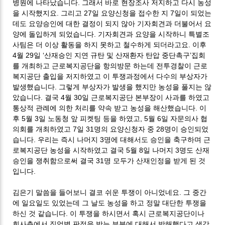
병원에 나타났습니다. 그래서 바로 현장조사 저지하고 다시 농성
을 시작했지요. 그리고 27일 요양신청을 접수한 지 7일이 되었는
데도 요양승인에 대한 결정이 되지 않아 기자회견과 더불어서 요
양에 돌입하게 되었습니다. 기자회견과 요양을 시작하니 특별조
사팀은 더 이상 활동을 하지 못하고 철수하게 되더라고요. 이후
4월 29일 ‘산재승인 지연 규탄 및 산재환자 탄압 중단촉구’집회
를 개최하고 근로복지공단을 항의방문 하는데 전투경찰이 근로
복지공단 출입을 저지하였고 이 투쟁과정에서 다수의 부상자가
발생했습니다. 그렇게 부상자가 발생을 했지만 농성을 풀지는 않
았습니다. 결국 4월 30일 근로복지공단 본부장이 사과를 하였고
통상적 관례에 의한 처리를 약속 받고 농성을 해산했습니다. 이
후 5월 3일 노동청 앞 피켓팅 등을 하였고, 5월 6일 자문의사 협
의회를 개최하였고 7일 31명의 요양신청자 중 28명이 승인되었
습니다. 우리는 즉시 나머지 3명에 대해서도 승인을 축구하며 근
로복지공단 농성을 시작하였고 결국 5월 8일 나머지 3명도 산재
승인을 쟁취함으로써 결국 31명 모두가 산재인정을 받게 된 것
입니다.
김은기 말씀을 들어보니 결코 쉬운 투쟁이 아니었네요. 그 중간
에 일요일도 있었는데 그 날도 농성을 하고 정말 대단한 투쟁을
하신 것 같습니다. 이 투쟁을 하시면서 혹시 근로복지공단이나
회사측에서 직업병 판정을 받는 부분에 대해서 방해했다고 생각