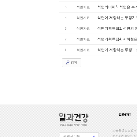
석면의이해5. 석면은 누
5
석면자료
석면에 저항하는 투쟁2.
4
석면자료
석면기획특집2. 석면의 
3
석면자료
석면기획특집4. 지하철
2
석면자료
석면에 저항하는 투쟁1.
1
석면자료
검색
노동환경건강연구소 일
관련사이트
주소 (우) 02221 