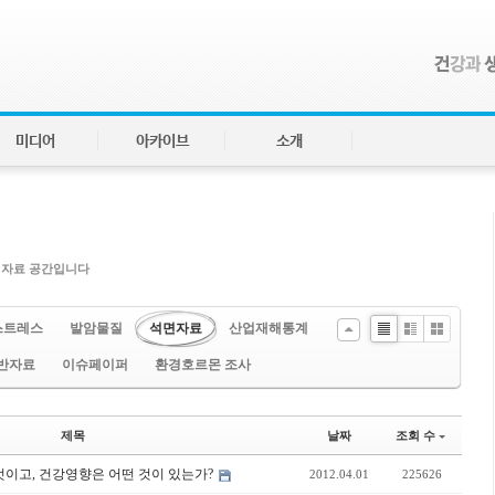
미디어
아카이브
소개
 자료 공간입니다
스트레스
발암물질
석면자료
산업재해통계
Li
Zi
G
반자료
이슈페이퍼
환경호르몬 조사
st
n
al
e
le
ry
제목
날짜
조회 수
엇이고, 건강영향은 어떤 것이 있는가?
2012.04.01
225626