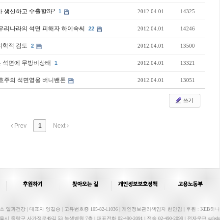
가 생산하고 수출할까?
1
2012.04.01
14325
 우리나라의 석면 피해자 하이숙씨
22
2012.04.01
14246
의학적 검토
2
2012.04.01
13500
은 석면에 무방비상태
1
2012.04.01
13321
 호주의 석면영웅 버니밴톤
2012.04.01
13051
쓰기
Prev
1
Next
과건강 | 대표자 양길승 | 고유번호증 105-82-11036 | 개인정보관리책임자 한인임 | 후원 : KEB하나은행 
서울시 중랑구 사가정로49길 53 녹색병원 7층 | 대표전화 02-490-2091 | 전송 02-490-2099 | 전자우편 safedu.o