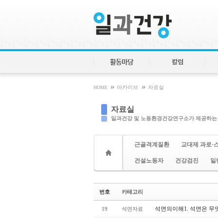
Sketchbook5, 스케치북5
Sketchbook5, 스케치북5
활동마당
칼럼
»
»
HOME
아카이브
자료실
자료실
일과건강 및 노동환경건강연구소가 제공하는
근골격계질환
교대제 과로·
건설노동자
건강검진
일
번호
카테고리
석면의이해1. 석면은 무
19
석면자료