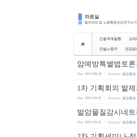
자료실
일과건강 및 노동환경건강연구소가
근골격계질환
교대
건설노동자
건강검
암예방특별법토론
Date
2012.09.28
Category
발암물질
1차 기획회의 발제자
Date
2012.04.01
Category
발암물질
발암물질감시네트워
Date
2012.04.01
Category
발암물질
2차 기획세미나-정