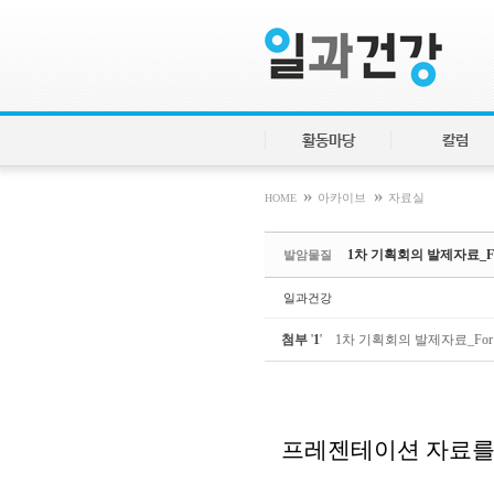
Sketchbook5, 스케치북5
Sketchbook5, 스케치북5
활동마당
칼럼
»
»
HOME
아카이브
자료실
1차 기획회의 발제자료_For 
발암물질
일과건강
첨부
'
1
'
1차 기획회의 발제자료_For Ac
프레젠테이션 자료를 