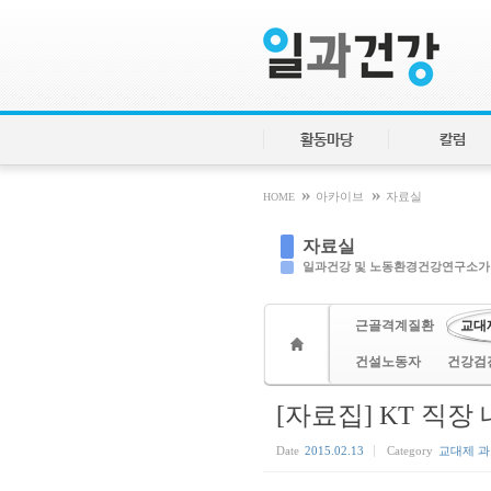
Sketchbook5, 스케치북5
Sketchbook5, 스케치북5
활동마당
칼럼
»
»
HOME
아카이브
자료실
자료실
일과건강 및 노동환경건강연구소가
근골격계질환
교대
건설노동자
건강검
[자료집] KT 직장
Date
2015.02.13
Category
교대제 