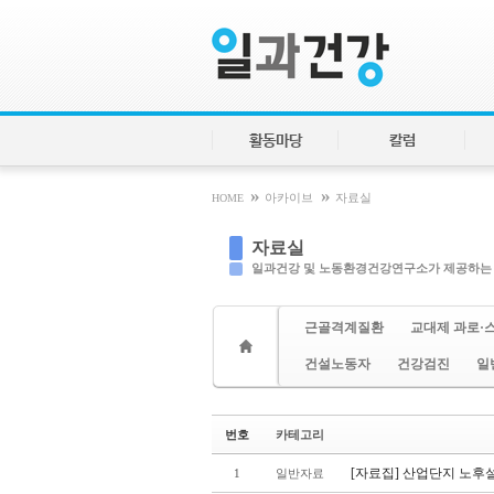
Sketchbook5, 스케치북5
Sketchbook5, 스케치북5
활동마당
칼럼
»
»
HOME
아카이브
자료실
자료실
일과건강 및 노동환경건강연구소가 제공하는
근골격계질환
교대제 과로·
건설노동자
건강검진
일
번호
카테고리
[자료집] 산업단지 노후
1
일반자료