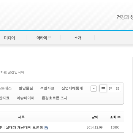
미디어
아카이브
소개
 자료 공간입니다
스트레스
발암물질
석면자료
산업재해통계
Li
Zi
G
반자료
이슈페이퍼
환경호르몬 조사
st
n
al
e
le
ry
제목
날짜
조회 수
설비 실태와 개선대책 토론회
2014.12.09
15803