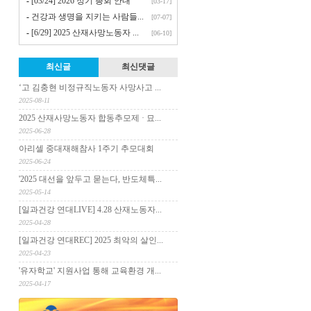
-
[03/24] 2026 정기 총회 안내
[03-17]
-
건강과 생명을 지키는 사람들...
[07-07]
-
[6/29] 2025 산재사망노동자 ...
[06-10]
최신글
최신댓글
‘고 김충현 비정규직노동자 사망사고 ...
2025-08-11
2025 산재사망노동자 합동추모제 · 묘...
2025-06-28
아리셀 중대재해참사 1주기 추모대회
2025-06-24
'2025 대선을 앞두고 묻는다, 반도체특...
2025-05-14
[일과건강 연대LIVE] 4.28 산재노동자...
2025-04-28
[일과건강 연대REC] 2025 최악의 살인...
2025-04-23
'유자학교' 지원사업 통해 교육환경 개...
2025-04-17