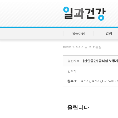
Sketchbook5, 스케치북5
Sketchbook5, 스케치북5
활동마당
칼럼
»
»
HOME
아카이브
자료실
[산안공단] 급식실 노동
일반자료
반짝이
첨부
'
1
'
347673_347673_G-37
올립니다