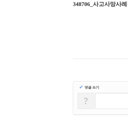
348706_사고사망사
✔
댓글 쓰기
?