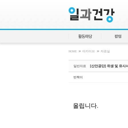
Sketchbook5, 스케치북5
Sketchbook5, 스케치북5
활동마당
칼럼
»
»
HOME
아카이브
자료실
[산안공단] 위생 및 유
일반자료
반짝이
올립니다.