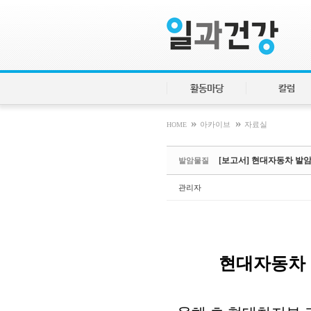
Sketchbook5, 스케치북5
Sketchbook5, 스케치북5
활동마당
칼럼
»
»
HOME
아카이브
자료실
[보고서] 현대자동차 발
발암물질
관리자
현대자동차 