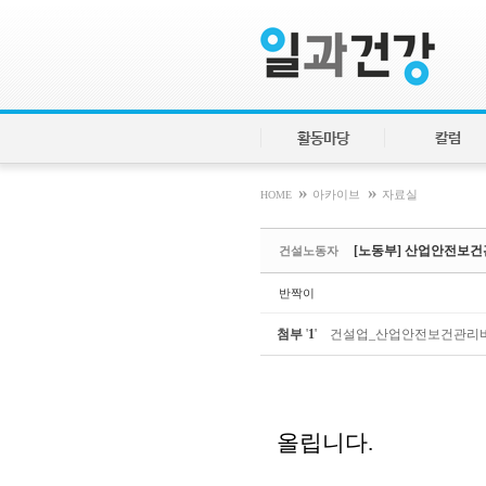
Sketchbook5, 스케치북5
Sketchbook5, 스케치북5
활동마당
칼럼
»
»
HOME
아카이브
자료실
[노동부] 산업안전보건
건설노동자
반짝이
첨부
'
1
'
건설업_산업안전보건관리비_계
올립니다.