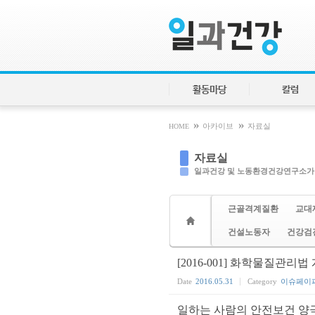
Sketchbook5, 스케치북5
Sketchbook5, 스케치북5
활동마당
칼럼
»
»
HOME
아카이브
자료실
자료실
일과건강 및 노동환경건강연구소가
근골격계질환
교대
건설노동자
건강검
[2016-001] 화학물질관리
Date
2016.05.31
Category
이슈페이
일하는 사람의 안전보건 양극