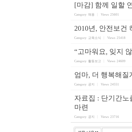
[마감] 함께 일할
Category
채용
Views
25601
2010년, 안전보건
Category
교육소식
Views
25418
“고마워요, 잊지 
Category
활동보고
Views
24609
엄마, 더 행복해질
Category
공지
Views
24551
자료집 : 단기간
마련
Category
공지
Views
23716