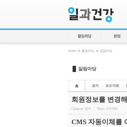
Sketchbook5, 스케치북5
Sketchbook5, 스케치북5
활동마당
칼럼
»
»
HOME
활동마당
알림마당
알림마당
공지
보도자료
회원정보를 변경해
Category
공지
Views
1257581
CMS 자동이체를