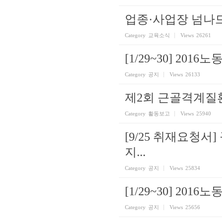
업종·사업장 넘나
Category
교육소식
Views
26261
[1/29~30] 20
Category
공지
Views
26133
제2회 근골격계질
Category
활동보고
Views
25940
[9/25 취재요청
지...
Category
공지
Views
25834
[1/29~30] 201
Category
공지
Views
25656