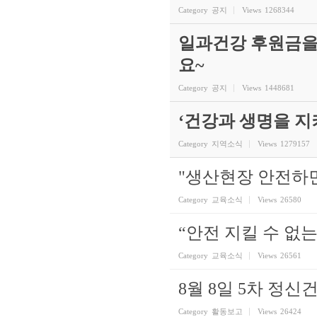
Category
공지
Views
1268344
일과건강 후원금을
요~
Category
공지
Views
1448681
‘건강과 생명을 
Category
지역소식
Views
1279157
"생산현장 안전하
Category
교육소식
Views
26580
“안전 지킬 수 없는
Category
교육소식
Views
26561
8월 8일 5차 정
Category
활동보고
Views
26424