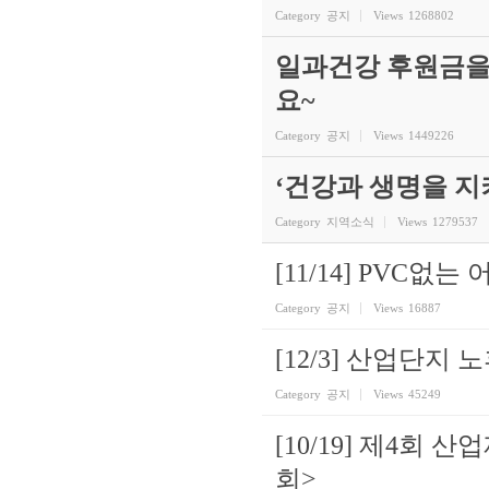
Category
공지
Views
1268802
일과건강 후원금을
요~
Category
공지
Views
1449226
‘건강과 생명을 
Category
지역소식
Views
1279537
[11/14] PVC
Category
공지
Views
16887
[12/3] 산업단
Category
공지
Views
45249
[10/19] 제4회
회>