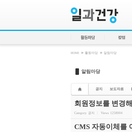
Sketchbook5, 스케치북5
Sketchbook5, 스케치북5
활동마당
칼럼
»
»
HOME
활동마당
알림마당
알림마당
공지
보도자료
회원정보를 변경해
Category
공지
Views
1258004
CMS 자동이체를