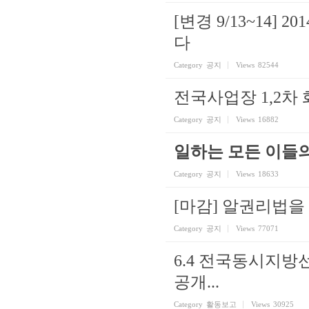
[변경 9/13~14
다
Category
공지
Views
82544
전국사업장 1,2차
Category
공지
Views
16882
일하는 모든 이들
Category
공지
Views
18633
[마감] 알권리법을
Category
공지
Views
77071
6.4 전국동시지
공개...
Category
활동보고
Views
30925